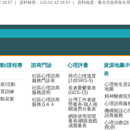
18:57
資料檢視：115-02-12 18:57
資料維護：臺北市政府衛生
動/課程專
諮商門診
心理評量
資源地圖/
表
社區心理諮商
簡式心情溫度
服務門診表
計(BSRS-5)
座/活動
心理衛生資
社區心理諮商
長者憂鬱量表
地圖
教育訓練
服務說明
(GDS-15)
精神醫療院
活動花絮
社區心理諮商
台灣工作者疲
心理諮商服
服務Ｑ＆Ａ
勞量表-個人相
關過勞分量表
機構附設心
諮商服務
網路使用習慣
量表/網路遊戲
心理治療(諮
成癮量表
商)所