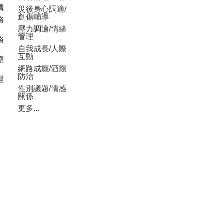
構
災後身心調適/
創傷輔導
務
壓力調適/情緒
管理
務
自我成長/人際
互動
療
網路成癮/酒癮
防治
理
性別議題/情感
關係
更多...