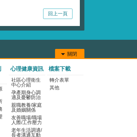
局
回上一頁
關閉
列
心理健康資訊
檔案下載
社區心理衛生
轉介表單
中心介紹
其他
源
孕產期身心調
適及憂鬱防治
所
親職教養/家庭
務
及婚姻關係
理
友善職場/職場
人際/工作壓力
老年生活調適/
長者溝通互動