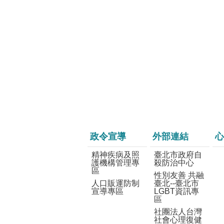
政令宣導
外部連結
心
精神疾病及照
臺北市政府自
護機構管理專
殺防治中心
區
性別友善 共融
人口販運防制
臺北--臺北市
宣導專區
LGBT資訊專
區
社團法人台灣
社會心理復健