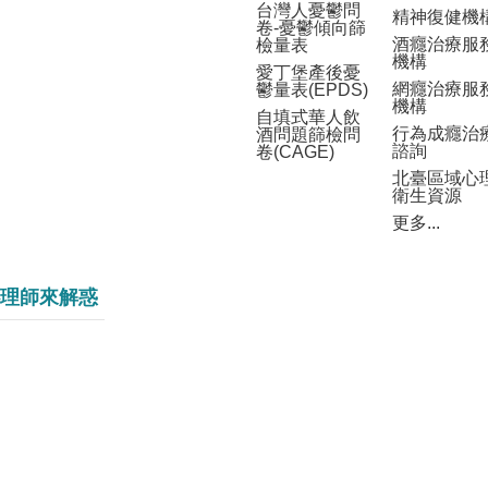
台灣人憂鬱問
精神復健機
卷-憂鬱傾向篩
酒癮治療服
檢量表
機構
愛丁堡產後憂
網癮治療服
鬱量表(EPDS)
機構
自填式華人飲
行為成癮治
酒問題篩檢問
諮詢
卷(CAGE)
北臺區域心
衛生資源
更多...
理師來解惑