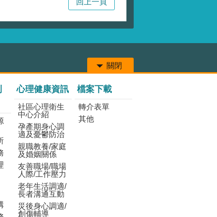
回上一頁
關閉
列
心理健康資訊
檔案下載
社區心理衛生
轉介表單
中心介紹
其他
源
孕產期身心調
適及憂鬱防治
所
親職教養/家庭
務
及婚姻關係
理
友善職場/職場
人際/工作壓力
老年生活調適/
長者溝通互動
構
災後身心調適/
創傷輔導
務