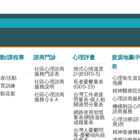
動/課程專
諮商門診
心理評量
資源地圖/
表
社區心理諮商
簡式心情溫度
服務門診表
計(BSRS-5)
座/活動
心理衛生資
社區心理諮商
長者憂鬱量表
地圖
教育訓練
服務說明
(GDS-15)
精神醫療院
活動花絮
社區心理諮商
台灣工作者疲
心理諮商服
服務Ｑ＆Ａ
勞量表-個人相
關過勞分量表
機構附設心
諮商服務
網路使用習慣
量表/網路遊戲
心理治療(諮
成癮量表
商)所
台灣人憂鬱問
精神復健機
卷-憂鬱傾向篩
酒癮治療服