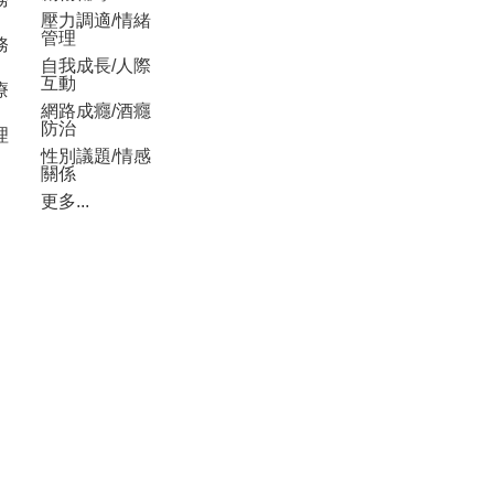
壓力調適/情緒
管理
務
自我成長/人際
互動
療
網路成癮/酒癮
防治
理
性別議題/情感
關係
更多...