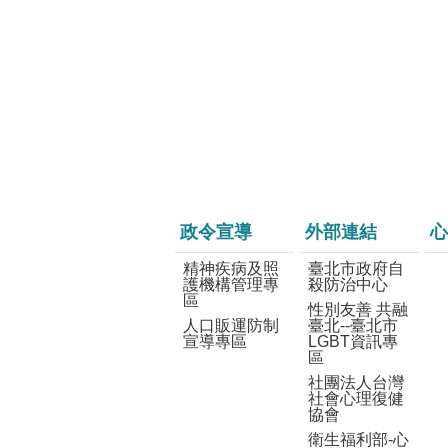
政令宣導
外部連結
心
精神疾病及照
臺北市政府自
護機構管理專
殺防治中心
區
性別友善 共融
人口販運防制
臺北--臺北市
宣導專區
LGBT資訊專
區
社團法人台灣
社會心理復健
協會
衛生福利部-心