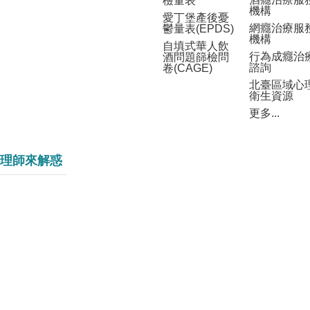
檢量表
機構
愛丁堡產後憂
網癮治療服
鬱量表(EPDS)
機構
自填式華人飲
行為成癮治
酒問題篩檢問
諮詢
卷(CAGE)
北臺區域心
衛生資源
更多...
理師來解惑