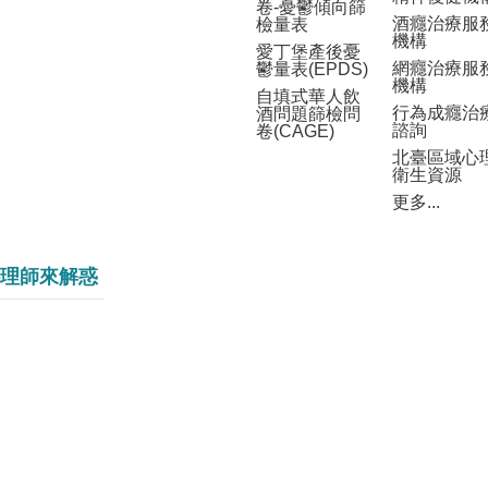
卷-憂鬱傾向篩
酒癮治療服
檢量表
機構
愛丁堡產後憂
網癮治療服
鬱量表(EPDS)
機構
自填式華人飲
行為成癮治
酒問題篩檢問
諮詢
卷(CAGE)
北臺區域心
衛生資源
更多...
理師來解惑