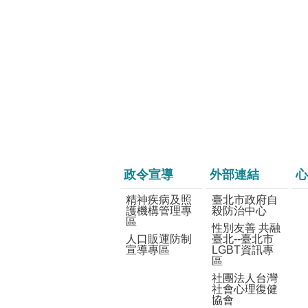
政令宣導
外部連結
心
精神疾病及照
臺北市政府自
護機構管理專
殺防治中心
區
性別友善 共融
人口販運防制
臺北--臺北市
宣導專區
LGBT資訊專
區
社團法人台灣
社會心理復健
協會