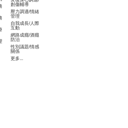
創傷輔導
務
壓力調適/情緒
管理
務
自我成長/人際
互動
療
網路成癮/酒癮
防治
理
性別議題/情感
關係
更多...