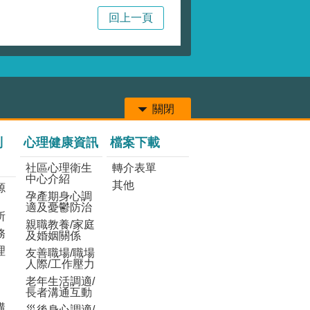
回上一頁
關閉
列
心理健康資訊
檔案下載
社區心理衛生
轉介表單
中心介紹
其他
源
孕產期身心調
適及憂鬱防治
所
親職教養/家庭
務
及婚姻關係
理
友善職場/職場
人際/工作壓力
老年生活調適/
長者溝通互動
構
災後身心調適/