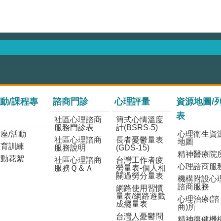
動/課程專
諮商門診
心理評量
資源地圖/
表
社區心理諮商
簡式心情溫度
服務門診表
計(BSRS-5)
座/活動
心理衛生資
社區心理諮商
長者憂鬱量表
地圖
教育訓練
服務說明
(GDS-15)
精神醫療院
活動花絮
社區心理諮商
台灣工作者疲
心理諮商服
服務Ｑ＆Ａ
勞量表-個人相
關過勞分量表
機構附設心
諮商服務
網路使用習慣
量表/網路遊戲
心理治療(諮
成癮量表
商)所
台灣人憂鬱問
精神復健機