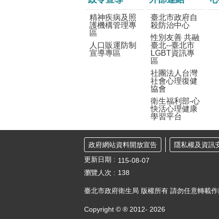
精神疾病及照
臺北市政府自
護機構管理專
殺防治中心
區
性別友善 共融
人口販運防制
臺北--臺北市
宣導專區
LGBT資訊專
區
社團法人台灣
社會心理復健
協會
衛生福利部-心
快活心理健康
學習平台
政府網站資料開放宣告
隱私權及資訊
更新日期
115-08-07
瀏覽人次
138
臺北市政府衛生局 版權所有 請勿任意轉載
Copyright © ® 2012-
2026