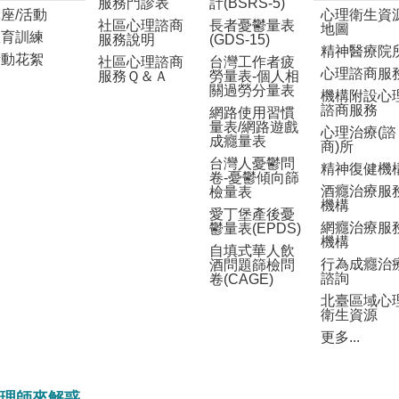
服務門診表
計(BSRS-5)
座/活動
心理衛生資
社區心理諮商
長者憂鬱量表
地圖
教育訓練
服務說明
(GDS-15)
精神醫療院
活動花絮
社區心理諮商
台灣工作者疲
心理諮商服
服務Ｑ＆Ａ
勞量表-個人相
關過勞分量表
機構附設心
諮商服務
網路使用習慣
量表/網路遊戲
心理治療(諮
成癮量表
商)所
台灣人憂鬱問
精神復健機
卷-憂鬱傾向篩
酒癮治療服
檢量表
機構
愛丁堡產後憂
網癮治療服
鬱量表(EPDS)
機構
自填式華人飲
行為成癮治
酒問題篩檢問
諮詢
卷(CAGE)
北臺區域心
衛生資源
更多...
理師來解惑