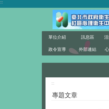
:::
跳到主要內容區塊
單位介紹
訊息區
活
政令宣導
外部連結
:::
專題文章