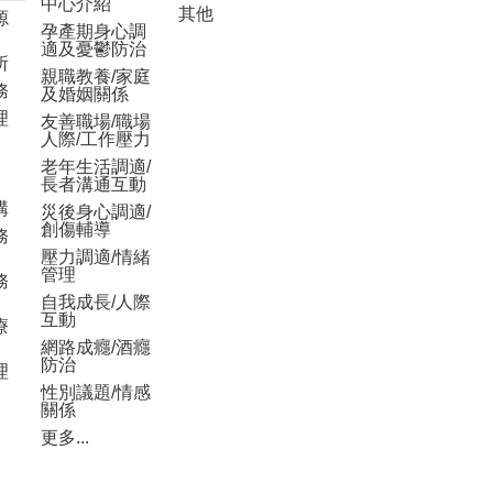
中心介紹
其他
源
孕產期身心調
適及憂鬱防治
所
親職教養/家庭
務
及婚姻關係
理
友善職場/職場
人際/工作壓力
老年生活調適/
長者溝通互動
構
災後身心調適/
創傷輔導
務
壓力調適/情緒
管理
務
自我成長/人際
互動
療
網路成癮/酒癮
防治
理
性別議題/情感
關係
更多...