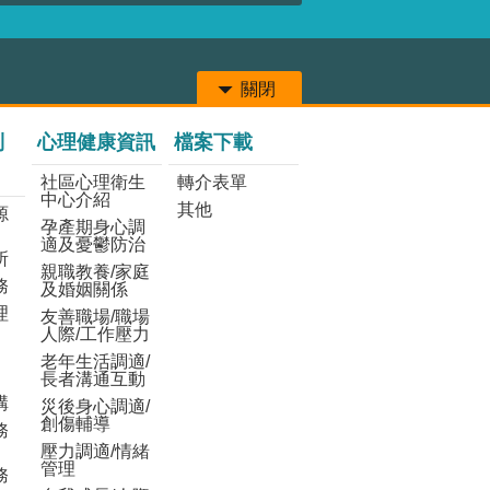
關閉
列
心理健康資訊
檔案下載
社區心理衛生
轉介表單
中心介紹
其他
源
孕產期身心調
適及憂鬱防治
所
親職教養/家庭
務
及婚姻關係
理
友善職場/職場
人際/工作壓力
老年生活調適/
長者溝通互動
構
災後身心調適/
創傷輔導
務
壓力調適/情緒
管理
務