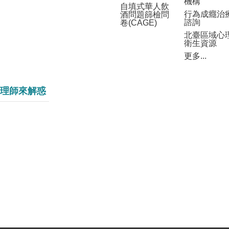
機構
自填式華人飲
行為成癮治
酒問題篩檢問
諮詢
卷(CAGE)
北臺區域心
衛生資源
更多...
理師來解惑