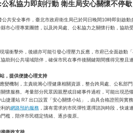
21:公私協力即刻行動 衛生局安心關懷不停歇
發公共安全事件，臺北市政府衛生局已於同日晚間10時即刻啟動
跨縣市心理專業團體，以及跨局處、公私協力之關懷行動，協助
場衝擊外，後續亦可能引發心理壓力反應，市府已全面啟動「
工協助到公共場域陪伴，確保市民在事件後關鍵期間獲得完整且
站，提供便捷心理支持
變機制，主責統籌心理健康相關資源，整合跨局處、公私部門
與關懷服務。考量部分民眾因親歷或目睹事件過程，可能出現恐
日假中山捷運站 R7 出口設置「安心關懷小站」，由具合格證照與
便利的
網路預約服務
，讓有需求的市民彈性選擇諮詢時段，快速
助門檻，陪伴市民穩定情緒、逐步復原。
接衛政支持