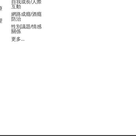
自我成長/人際
互動
療
網路成癮/酒癮
防治
理
性別議題/情感
關係
更多...