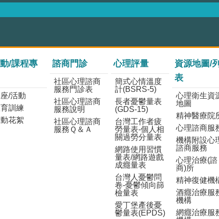
動/課程專
諮商門診
心理評量
資源地圖/
表
社區心理諮商
簡式心情溫度
服務門診表
計(BSRS-5)
座/活動
心理衛生資
社區心理諮商
長者憂鬱量表
地圖
教育訓練
服務說明
(GDS-15)
精神醫療院
活動花絮
社區心理諮商
台灣工作者疲
心理諮商服
服務Ｑ＆Ａ
勞量表-個人相
關過勞分量表
機構附設心
諮商服務
網路使用習慣
量表/網路遊戲
心理治療(諮
成癮量表
商)所
台灣人憂鬱問
精神復健機
卷-憂鬱傾向篩
酒癮治療服
檢量表
機構
愛丁堡產後憂
網癮治療服
鬱量表(EPDS)