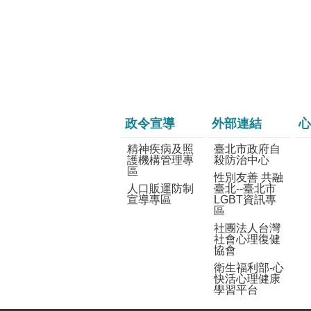
政令宣導
外部連結
心
精神疾病及照
臺北市政府自
護機構管理專
殺防治中心
區
性別友善 共融
人口販運防制
臺北--臺北市
宣導專區
LGBT資訊專
區
社團法人台灣
社會心理復健
協會
衛生福利部-心
快活心理健康
學習平台