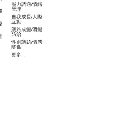
壓力調適/情緒
管理
務
自我成長/人際
互動
療
網路成癮/酒癮
防治
理
性別議題/情感
關係
更多...