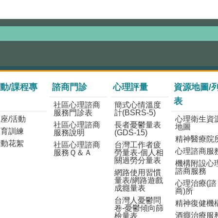
動/課程專
諮商門診
心理評量
資源地圖/
表
社區心理諮商
簡式心情溫度
服務門診表
計(BSRS-5)
座/活動
心理衛生資
社區心理諮商
長者憂鬱量表
地圖
教育訓練
服務說明
(GDS-15)
精神醫療院
活動花絮
社區心理諮商
台灣工作者疲
心理諮商服
服務Ｑ＆Ａ
勞量表-個人相
關過勞分量表
機構附設心
諮商服務
網路使用習慣
量表/網路遊戲
心理治療(諮
成癮量表
商)所
台灣人憂鬱問
精神復健機
卷-憂鬱傾向篩
酒癮治療服
檢量表