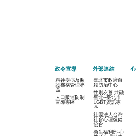
政令宣導
外部連結
心
精神疾病及照
臺北市政府自
護機構管理專
殺防治中心
區
性別友善 共融
人口販運防制
臺北--臺北市
宣導專區
LGBT資訊專
區
社團法人台灣
社會心理復健
協會
衛生福利部-心