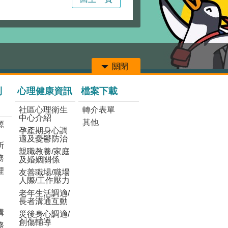
關閉
列
心理健康資訊
檔案下載
社區心理衛生
轉介表單
中心介紹
其他
源
孕產期身心調
適及憂鬱防治
所
親職教養/家庭
務
及婚姻關係
理
友善職場/職場
人際/工作壓力
老年生活調適/
長者溝通互動
構
災後身心調適/
創傷輔導
務