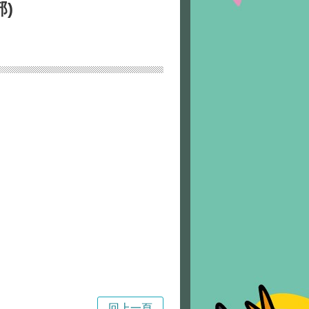
)
局
回上一頁