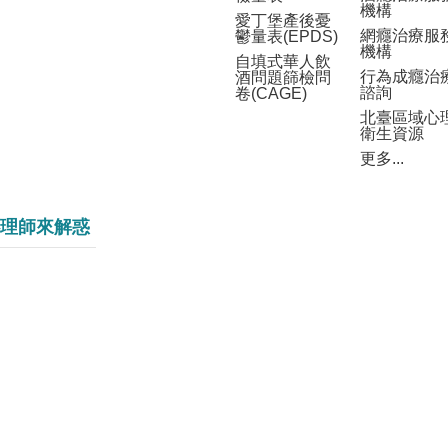
機構
愛丁堡產後憂
網癮治療服
鬱量表(EPDS)
機構
自填式華人飲
行為成癮治
酒問題篩檢問
諮詢
卷(CAGE)
北臺區域心
衛生資源
更多...
理師來解惑