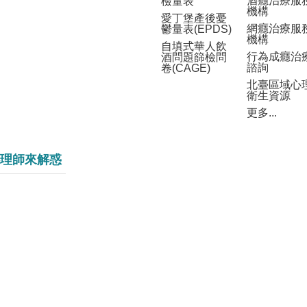
酒癮治療服
檢量表
機構
愛丁堡產後憂
網癮治療服
鬱量表(EPDS)
機構
自填式華人飲
行為成癮治
酒問題篩檢問
諮詢
卷(CAGE)
北臺區域心
衛生資源
更多...
理師來解惑