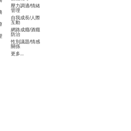
務
壓力調適/情緒
管理
務
自我成長/人際
互動
療
網路成癮/酒癮
防治
理
性別議題/情感
關係
更多...