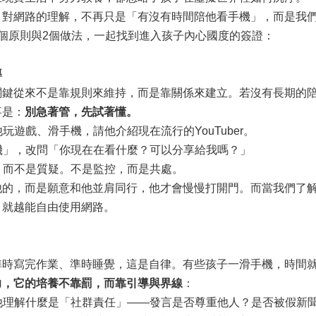
網路的理解，不再只是「有沒有時間陪他看手機」，而是我們
個原則與2個做法，一起找到進入孩子內心國度的簽證：
導
從來不是靠規則來維持，而是靠關係來建立。若沒有長期的陪
事是：
別急著管，先試著懂
。
玩遊戲、滑手機，請他介紹現在流行的YouTuber。
機」，改問「你現在在看什麼？可以分享給我嗎？」
，而不是質疑。不是監控，而是共處。
，而是願意和他並肩同行，他才會慢慢打開門。而當我們了解
，就越能自由使用網路。
寫完作業、準時睡覺，這是自律。有些孩子一滑手機，時間就
力，它的培養不靠罰，而靠引導與界線
：
助他理解什麼是「社群責任」——發言是否尊重他人？是否被假新