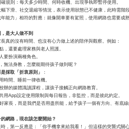
立明確規則：每天多少時間、何時收機、出現爭執即暫停使用。
績大幅下滑、社交退縮等情況，表示使用狀態已不健康，此時需階
能力」相符的對應：就像開車要有駕照，使用網路也需要成熟
到，是大人做不到
真的沒有時間、也沒有心力做上述的陪伴與觀察。例如：
點，還要處理家務與老人照護。
人要扮演兩種角色。
，無法身教，怎麼能期待孩子做到呢？
而是採取「折衷原則」
：
用時間、睡前一律收機。
校辦的媒體識讀課程，讓孩子接觸正向網路教育。
共用App設定使用限制與每日報告，非監控，而是彼此約定。
好家長，而是我們是否用盡所能，給予孩子一個有方向、有底線
子的網路，現在該怎麼開始？
，第一反應是：「你手機拿來給我看！」但這樣的突襲式關心