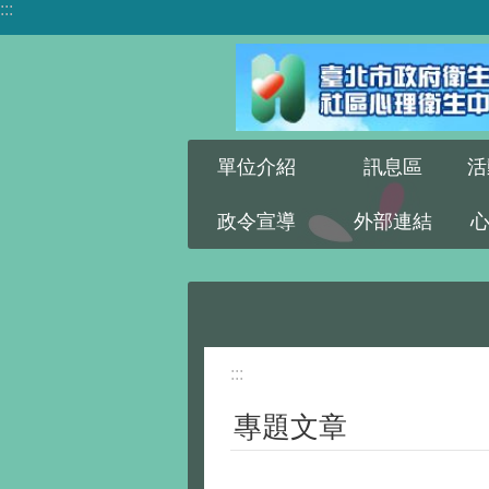
:::
跳到主要內容區塊
單位介紹
訊息區
活
政令宣導
外部連結
:::
專題文章