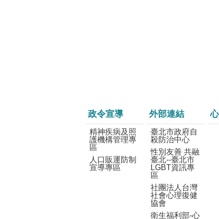
政令宣導
外部連結
心
精神疾病及照
臺北市政府自
護機構管理專
殺防治中心
區
性別友善 共融
人口販運防制
臺北--臺北市
宣導專區
LGBT資訊專
區
社團法人台灣
社會心理復健
協會
衛生福利部-心