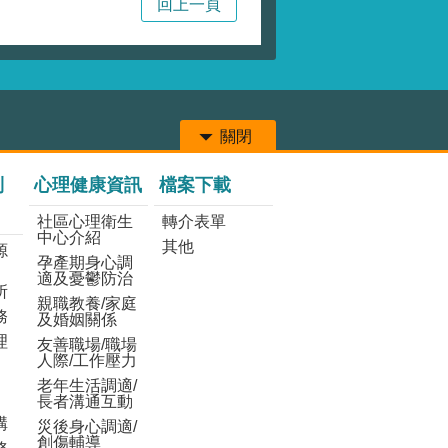
回上一頁
關閉
列
心理健康資訊
檔案下載
社區心理衛生
轉介表單
中心介紹
其他
源
孕產期身心調
適及憂鬱防治
所
親職教養/家庭
務
及婚姻關係
理
友善職場/職場
人際/工作壓力
老年生活調適/
長者溝通互動
構
災後身心調適/
創傷輔導