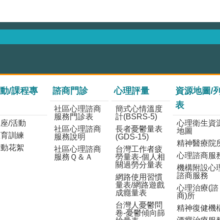
動/課程專
諮商門診
心理評量
資源地圖/
表
社區心理諮商
簡式心情溫度
服務門診表
計(BSRS-5)
座/活動
心理衛生資
社區心理諮商
長者憂鬱量表
地圖
教育訓練
服務說明
(GDS-15)
精神醫療院
活動花絮
社區心理諮商
台灣工作者疲
心理諮商服
服務Ｑ＆Ａ
勞量表-個人相
關過勞分量表
機構附設心
諮商服務
網路使用習慣
量表/網路遊戲
心理治療(諮
成癮量表
商)所
台灣人憂鬱問
精神復健機
卷-憂鬱傾向篩