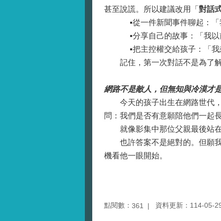
甚至說謊。所以建議改用「
對話
▪️從一件新聞事件聊起：「
▪️分享自己的故事：「我以
▪️把主控權交給孩子：「我
記住，第一次對話不是為了解決
網路不是敵人，但無知與冷漠才
今天的孩子出生在網路世代，他
問：我們是否有意願陪他們一起
就像影集中那位父親最後站在兒
也許答案不是絕對的。但願我們
機看他一眼開始。
點閱數：
資料更新：114-05-29 
361