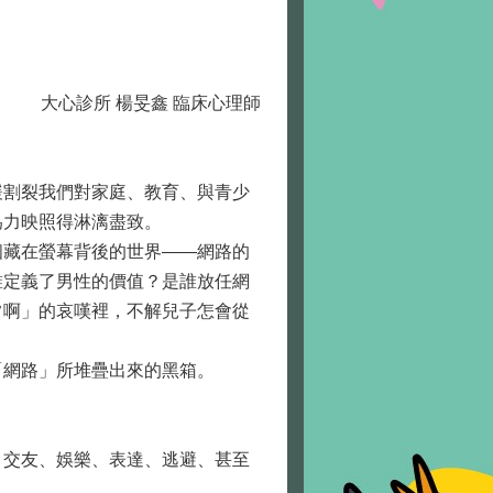
大心診所 楊旻鑫 臨床心理師
割裂我們對家庭、教育、與青少
為力映照得淋漓盡致。
藏在螢幕背後的世界——網路的
誰定義了男性的價值？是誰放任網
常啊」的哀嘆裡，不解兒子怎會從
網路」所堆疊出來的黑箱。
交友、娛樂、表達、逃避、甚至