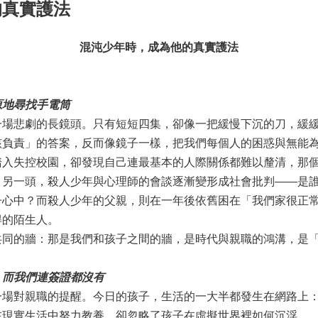
的真實護法
混沌少年時，成為他的真實護法
原地尋找手電筒
悲劇的長鏡頭。只有短短四集，卻像一把緩慢下沉的刀，緩緩
該負責」的答案，反而像鏡子一樣，把我們每個人的困惑與無能
失控校園，卻發現自己連最基本的人際關係都難以釐清，那個
。另一頭，殺人少年與心理師的會談逐漸變形成社會批判——是
子心中？而殺人少年的父親，則在一年後依舊困在「我們家很正
得的陌生人。
的牆：那是我們和孩子之間的牆，是時代與親職的鴻溝，是「
，而我們連簽證都沒有
對親職的提醒。今日的孩子，生活的一大半都發生在網路上：
在現實生活中努力教養，卻忽略了孩子在虛擬世界裡如何沉浮。