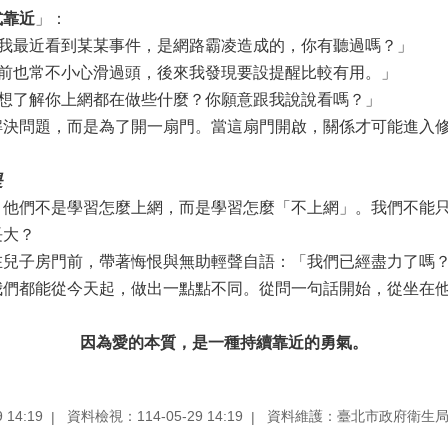
式靠近
」：
我最近看到某某事件，是網路霸凌造成的，你有聽過嗎？」
前也常不小心滑過頭，後來我發現要設提醒比較有用。」
想了解你上網都在做些什麼？你願意跟我說說看嗎？」
問題，而是為了開一扇門。當這扇門開啟，關係才可能進入修
是
們不是學習怎麼上網，而是學習怎麼「不上網」。我們不能只
長大？
子房門前，帶著悔恨與無助輕聲自語：「我們已經盡力了嗎
都能從今天起，做出一點點不同。從問一句話開始，從坐在他
因為愛的本質，是一種持續靠近的勇氣。
14:19
資料檢視：114-05-29 14:19
資料維護：臺北市政府衛生