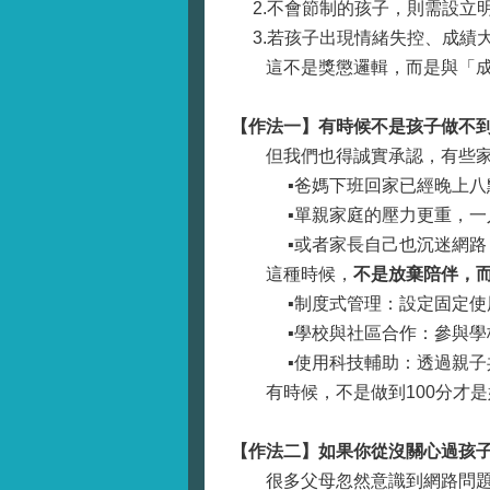
2.不會節制的孩子，則需設
3.若孩子出現情緒失控、成
這不是獎懲邏輯，而是與「成年
【作法一】有時候不是孩子做不
但我們也得誠實承認，有些家長
▪️爸媽下班回家已經晚上八
▪️單親家庭的壓力更重，一
▪️或者家長自己也沉迷網路
這種時候，
不是放棄陪伴，
▪️制度式管理：設定固定使
▪️學校與社區合作：參與學
▪️使用科技輔助：透過親子
有時候，不是做到100分才是
【作法二】如果你從沒關心過孩
很多父母忽然意識到網路問題時