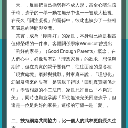
「天」，反而把自己操勞得不成人形，當全心關注孩
子時，孩子的一舉一動在無形中也一一被放大檢視。
在長久「關注凝視」的關係中，彼此也缺少了一些相
互喘息的時間與空間。
其實，成為「剛剛好」的家長，本身就已經是相當
值得榮耀的一件事。客體關係學家Winnicott曾提出
「夠好的家長」（Good Enough Parents）概念，在
人們心中，好像常有對「理想家長」的欲求、想像與
期許，但在真實的親子關係中，往往面臨的是各種
「現實處境」磨難與挑戰，對家庭來說，「理想化」
幻滅及帶來的失落，是讓親子得以「回到真實關係之
中」學習相處的不二法門。家長允許自己「不夠完
美」，同時也願意承認「即使無法完美回應孩子，但
還是一位足夠好的家長」這樣的守望---是「愛」。
二、扶持網絡共同協力，比一個人的武林更能長久生