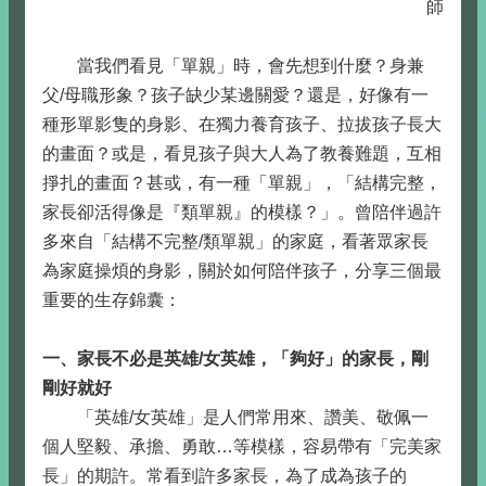
師
當我們看見「單親」時，會先想到什麼？身兼
父/母職形象？孩子缺少某邊關愛？還是，好像有一
種形單影隻的身影、在獨力養育孩子、拉拔孩子長大
的畫面？或是，看見孩子與大人為了教養難題，互相
掙扎的畫面？甚或，有一種「單親」，「結構完整，
家長卻活得像是『類單親』的模樣？」。曾陪伴過許
多來自「結構不完整/類單親」的家庭，看著眾家長
為家庭操煩的身影，關於如何陪伴孩子，分享三個最
重要的生存錦囊：
一、家長不必是英雄/女英雄，「夠好」的家長，剛
剛好就好
「英雄/女英雄」是人們常用來、讚美、敬佩一
個人堅毅、承擔、勇敢…等模樣，容易帶有「完美家
長」的期許。常看到許多家長，為了成為孩子的