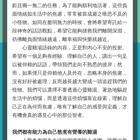
鉅且獨一無二的任務，為了能夠順利地活著，這些負
面情緒如生活中的焦慮，常常被當成避之唯恐不及的
小怪物。如同在脆弱無力的時候，會將希望寄託給一
段神奇的話語觀點，希望它能夠拯救我們離開深淵，
彷彿離負面情緒越遠，離幸福與快樂就越近。
心靈雞湯語錄的內容，正是對內心不安的投射。
希望有一個足夠有經驗、理解自己的人，講出一句足
以被仰賴的話語，帶領我們走向不熟悉的彼岸；然
而，如果僅只是仰賴他人及外在，忽略本身的焦慮，
沒有好好被處理，反而越長越大變成一頭追趕我們的
怪物。我們可以選擇不要透過心靈雞湯、著急地驅趕
生活中的煩惱，而是透過這些煩惱靠近線索，理解自
己正在為何而焦慮，唯有了解自己的感受與定義，才
有機會真的遇見心中的那位智者。
我們都有能力為自己熬煮有營養的雞湯