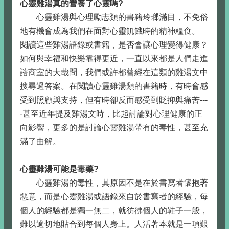
心靈雞湯真的營養了心靈嗎?
心靈雞湯與心理勵志類的書籍玲瑯滿目，不免俗
地有機會成為我們在面對心靈飢餓時的精神糧食。
閱讀這些雞湯語錄或書籍，是否會讓心理變得健康？
如何與幸福和快樂靠得更近，一直以來都是人們走進
諮商室的大哉問，我們或許都曾經在這類的雞湯文中
搜尋過答案。在閱讀心靈雞湯類的書籍時，有時會感
受到照顧與支持，但有時卻反而感受到貶抑與痛苦---
-甚至近年提及雞湯文時，比起討論對心理健康的正
向影響，更多的是討論心靈雞湯帶有的毒性，甚至充
滿了曲解。
心靈雞湯可能是毒藥?
心靈雞湯的毒性，其原因不是在於書寫者懷抱著
惡意，而是心靈雞湯或語錄來自於書寫者的經驗，每
個人的經驗都是獨一無二，就彷彿個人的鞋子一般，
難以適切地貼合到每個人身上。人活著本就是一項艱