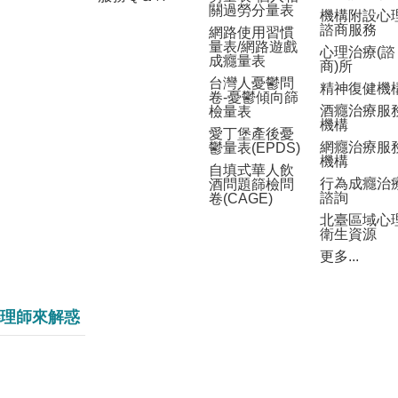
關過勞分量表
機構附設心
諮商服務
網路使用習慣
量表/網路遊戲
心理治療(諮
成癮量表
商)所
台灣人憂鬱問
精神復健機
卷-憂鬱傾向篩
酒癮治療服
檢量表
機構
愛丁堡產後憂
網癮治療服
鬱量表(EPDS)
機構
自填式華人飲
行為成癮治
酒問題篩檢問
諮詢
卷(CAGE)
北臺區域心
衛生資源
更多...
理師來解惑