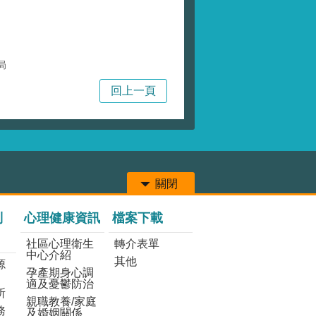
局
回上一頁
關閉
列
心理健康資訊
檔案下載
社區心理衛生
轉介表單
中心介紹
其他
源
孕產期身心調
適及憂鬱防治
所
親職教養/家庭
務
及婚姻關係