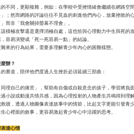
不同，更顯複雜，例如：在學校中受挫情緒會繼續在網路空間
多」；然而網路的評論往往不見血的刺進他們內心，放棄挫敗的
了」而非「我會關掉螢幕不理會」。
積極攻擊還是選擇消極自處，這也恰與心理動力中生與死的攻
應，容易演變成「死一死容易一點」的結論。
來的行為結果，需要多理解青少年內心的困難樣態。
怎麼辦？
賽道，陪伴他們度過人生挫折必須延續三部曲：
理自己的痛苦」，幫助有自傷或自殺意念的孩子，學習將負面
透過小說或動漫共情共感，因為心理投射的人物產生共鳴得到理
我救贖，透過人物圖像表達故事中的情節，比起文字更能引發青
產生心裡面的敘事，更容易激起青少年心中活躍的思考。
習表達心情