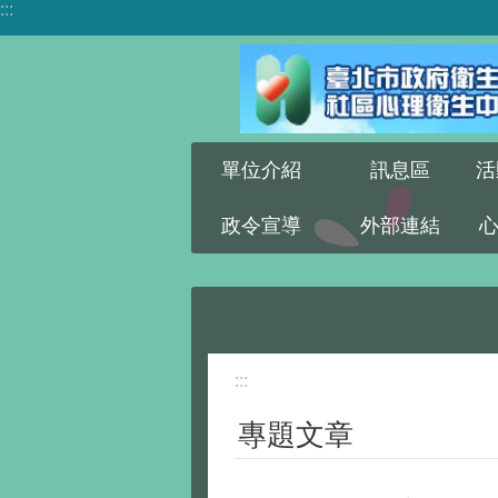
:::
跳到主要內容區塊
單位介紹
訊息區
活
政令宣導
外部連結
:::
專題文章