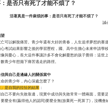
事：是否只有死了才能不煩了？
活著真是一件麻煩的事
：
是否只有死了才能不煩了？
誠
願望
可以解脫痛苦。青少年還有大好的青春，人生追求夢想的賽道
考試結果影響之後的學習歷程，國、高中生擔心未來申請學校
想像與憂心，長大這件事讓許多不會化解憂愁的孩子覺得：這世
多數青少年想拋下痛苦逃走的路徑。
自信與自己是邊緣人的關係當中
命的青少年，內心深處怎麼了？
念」是自我的拉扯的結果
：
己不要向失敗靠邊，現實中成功與失敗常常一體兩面，需要足
要麼全有(贏得他人的認同)要麼全無(放棄死一死算了)，沒機
：