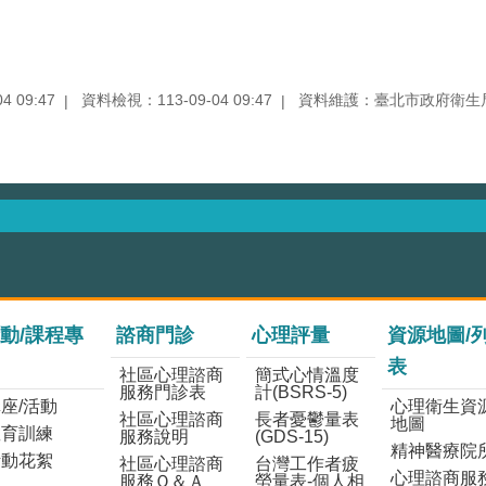
 09:47
資料檢視：113-09-04 09:47
資料維護：臺北市政府衛生
動/課程專
諮商門診
心理評量
資源地圖/
表
社區心理諮商
簡式心情溫度
服務門診表
計(BSRS-5)
座/活動
心理衛生資
社區心理諮商
長者憂鬱量表
地圖
教育訓練
服務說明
(GDS-15)
精神醫療院
活動花絮
社區心理諮商
台灣工作者疲
心理諮商服
服務Ｑ＆Ａ
勞量表-個人相