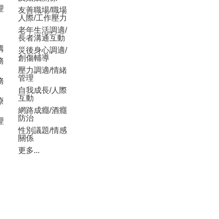
理
友善職場/職場
人際/工作壓力
老年生活調適/
長者溝通互動
構
災後身心調適/
創傷輔導
務
壓力調適/情緒
管理
務
自我成長/人際
互動
療
網路成癮/酒癮
防治
理
性別議題/情感
關係
更多...