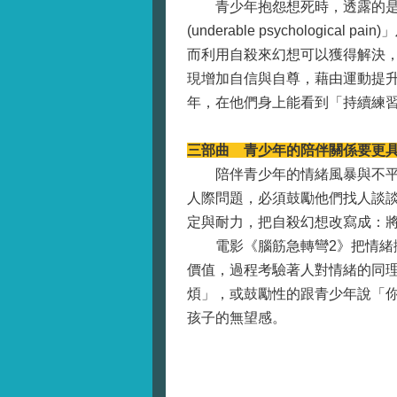
青少年抱怨想死時，透露的是一
(underable psycholo
而利用自殺來幻想可以獲得解決
現增加自信與自尊，藉由運動提
年，在他們身上能看到「持續練
三部曲 青少年的陪伴關係要更
陪伴青少年的情緒風暴與不平衡
人際問題，必須鼓勵他們找人談
定與耐力，把自殺幻想改寫成：
電影《腦筋急轉彎2》把情緒擬
價值，過程考驗著人對情緒的同
煩」，或鼓勵性的跟青少年說「
孩子的無望感。