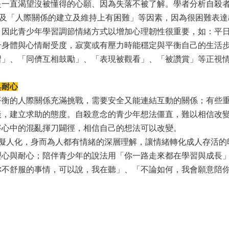
直渴望沒被懂得的心願、因為失落不被了解。學者分析自殺者
gical pain)」及「人際關係的建立及維持上有困難」等因素，因為很
，因此青少年學習調節情緒方式以增加心理韌性很重要，如：平
升身體與心情耐受度，寂寞或有壓力時能穩定與平衡自己的生活
習」、「同儕互相鼓勵」、「表現被觀看」、「被讚賞」等正視
具耐心
的人際關係充滿挑戰，需要安全又能連結互動的關係；有些重
談，建立求助的態度。自殺意念的青少年想法僵直，難以相信改
將心中的混亂揮刀闢徑，相信自己的想法可以改變。
人化，身而為人都有情緒的深層理解，讓情緒轉化成人存活的
理心與耐心；陪伴青少年的說法用「你一路走來都在學習與成長
你不舒服的事情，可以說，我在聽」、「不論如何，我會願意陪