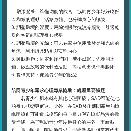
1. 增添營養：準備均衡的飲食，協助青少年好好吃飯
2. 和緩的運動：活絡身體、也聆聽身心的訊號
3. 調整環境的溼度：用除濕機對抗濕冷煩悶，舒適乾
燥的空氣能調理身心感受
4. 調整環境的光線：可以在家中使用散發柔和光線的
燈泡，利用燈具點亮與安穩內心
5. 睡眠調適：固定起床時間，若不成眠，先離開床
鋪、做點放鬆的低刺激活動，等睏意出現時再躺床
6. 提供支持：傾聽青少年的感受
陪同青少年尋求心理專業協助：處理重要議題
若青少年原本就有其他心理困擾，SAD可能使他
的身心狀態更低迷。此外，在SAD發作期間產生的睡
眠困擾也可能造成後續的身心壓力與對睡眠品質的擔
憂情緒。為了幫助青少年度過身心的寒冬，重新振
作、迎向暖陽，陪同他尋求心理專業協助相當有效率