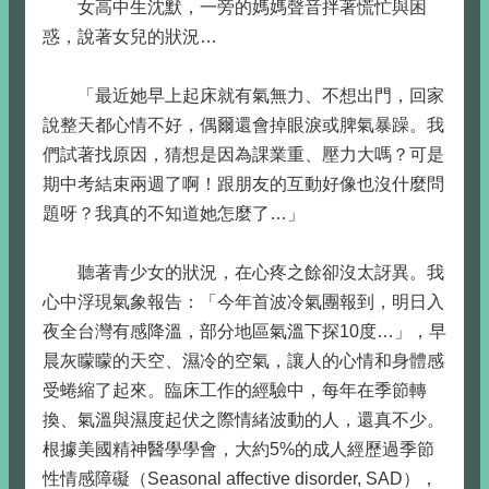
女高中生沈默，一旁的媽媽聲音拌著慌忙與困
惑，說著女兒的狀況…
「最近她早上起床就有氣無力、不想出門，回家
說整天都心情不好，偶爾還會掉眼淚或脾氣暴躁。我
們試著找原因，猜想是因為課業重、壓力大嗎？可是
期中考結束兩週了啊！跟朋友的互動好像也沒什麼問
題呀？我真的不知道她怎麼了…」
聽著青少女的狀況，在心疼之餘卻沒太訝異。我
心中浮現氣象報告：「今年首波冷氣團報到，明日入
夜全台灣有感降溫，部分地區氣溫下探10度…」，早
晨灰矇矇的天空、濕冷的空氣，讓人的心情和身體感
受蜷縮了起來。臨床工作的經驗中，每年在季節轉
換、氣溫與濕度起伏之際情緒波動的人，還真不少。
根據美國精神醫學學會，大約5%的成人經歷過季節
性情感障礙（Seasonal affective disorder, SAD），