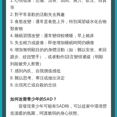
1. 心情低落：悲傷、沮喪、煩悶、無力、欲泣、自責
等
2. 對平常喜歡的活動失去興趣
3. 食慾改變：通常是食慾上升，特別渴望碳水化合物
類食物
4. 睡眠習慣改變：通常變得較嗜睡，早上賴床
5. 失去精力或疲倦：即使增加睡眠時間仍睏倦
6. 增加無明顯目的的身體活動（如：難以安坐、來回
踱步、絞扭雙手），或者動作/語言變得遲緩（明顯
到能被旁人察覺）
7. 感到內疚、自我價值感低
8. 難以思考、專注或做出決定
9. 出現死亡或自殺的念頭
如何改善青少年的SAD？
當發現青少年可能有SAD時，可以從家中環境營
造溫暖的氛圍，呵護脆弱的身心狀態。