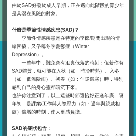
由於SAD好發於成人早期，正在邁向此階段的青少年
是具潛在風險的對象。
什麼是季節性情感疾患(SAD)？
季節性情感疾患是在特定的季節/期間出現的情
緒困擾，又俗稱冬季憂鬱症（Winter
Depression）。
一整年中，難免會有沮喪低落的時刻；但若你有
SAD體質，就可能在入秋（如：時冷時熱）、入冬
（如：低溫陰雨）、初春（如：乍暖還寒）時，特別
感到自己的身心靈都暗沉下來。
也許你注意到了，以上這些時節還恰好正逢年底、隔
年初，是課業/工作與人際壓力（如：過年與親戚相
處）倍增的時刻，使人更感負擔。
SAD
的症狀包含
：