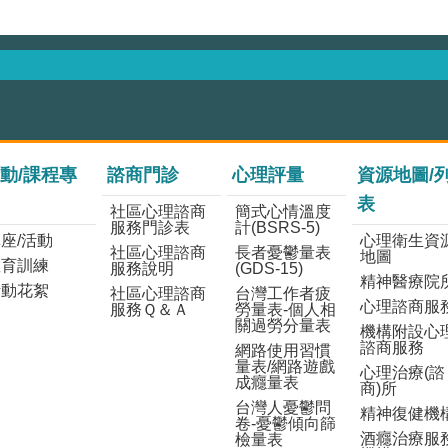
動/課程專
諮商門診
心理評量
資源地圖/
表
社區心理諮商
簡式心情溫度
服務門診表
計(BSRS-5)
座/活動
心理衛生資
社區心理諮商
長者憂鬱量表
地圖
教育訓練
服務說明
(GDS-15)
精神醫療院
活動花絮
社區心理諮商
台灣工作者疲
心理諮商服
服務Ｑ＆Ａ
勞量表-個人相
關過勞分量表
機構附設心
諮商服務
網路使用習慣
量表/網路遊戲
心理治療(諮
成癮量表
商)所
台灣人憂鬱問
精神復健機
卷-憂鬱傾向篩
酒癮治療服
檢量表