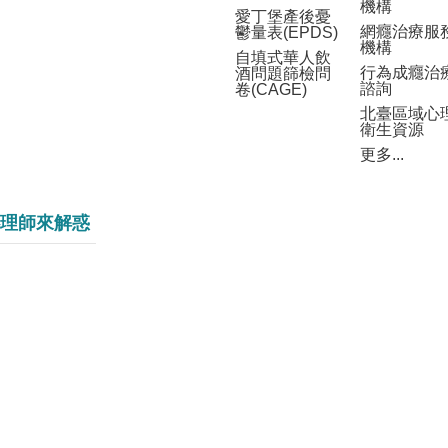
機構
愛丁堡產後憂
網癮治療服
鬱量表(EPDS)
機構
自填式華人飲
行為成癮治
酒問題篩檢問
諮詢
卷(CAGE)
北臺區域心
衛生資源
更多...
理師來解惑