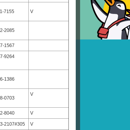
11-7155
V
92-2085
97-1567
67-9264
36-1386
V
78-0703
62-8040
V
63-2107#305
V