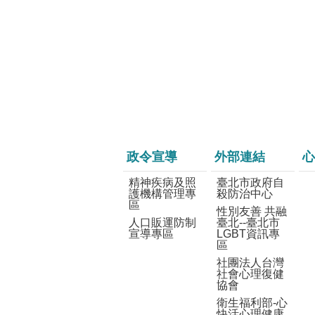
政令宣導
外部連結
心
精神疾病及照
臺北市政府自
護機構管理專
殺防治中心
區
性別友善 共融
人口販運防制
臺北--臺北市
宣導專區
LGBT資訊專
區
社團法人台灣
社會心理復健
協會
衛生福利部-心
快活心理健康