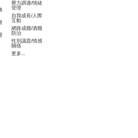
壓力調適/情緒
管理
務
自我成長/人際
互動
療
網路成癮/酒癮
防治
理
性別議題/情感
關係
更多...