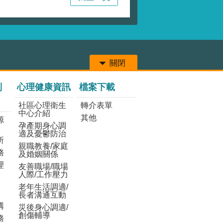
關閉
列
心理健康資訊
檔案下載
社區心理衛生
轉介表單
中心介紹
其他
源
孕產期身心調
適及憂鬱防治
所
親職教養/家庭
務
及婚姻關係
理
友善職場/職場
人際/工作壓力
老年生活調適/
長者溝通互動
構
災後身心調適/
創傷輔導
務