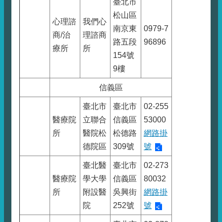
臺北市
松山區
心理諮
我們心
南京東
0979-7
商/治
理諮商
路五段
96896
療所
所
154號
9樓
信義區
臺北市
臺北市
02-255
醫療院
立聯合
信義區
53000
所
醫院松
松德路
網路掛
德院區
309號
號
臺北醫
臺北市
02-273
醫療院
學大學
信義區
80032
所
附設醫
吳興街
網路掛
院
252號
號