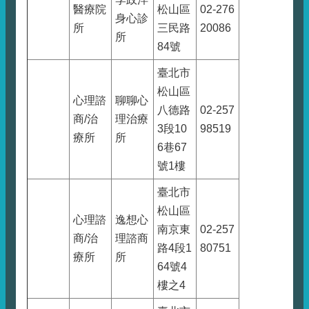
醫療院
松山區
02-276
身心診
所
三民路
20086
所
84號
臺北市
松山區
心理諮
聊聊心
八德路
02-257
商/治
理治療
3段10
98519
療所
所
6巷67
號1樓
臺北市
松山區
心理諮
逸想心
南京東
02-257
商/治
理諮商
路4段1
80751
療所
所
64號4
樓之4