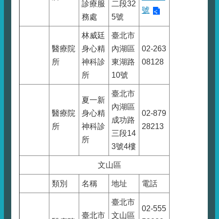
診療服
二段32
號
務處
5號
林威廷
臺北市
醫療院
身心精
內湖區
02-263
所
神科診
東湖路
08128
所
10號
臺北市
夏一新
內湖區
醫療院
身心精
02-879
成功路
所
神科診
28213
三段14
所
3號4樓
文山區
類別
名稱
地址
電話
臺北市
02-555
臺北市
文山區