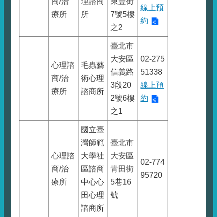
商/治
理諮商
東豐街
線上預
療所
所
7號5樓
約
之2
臺北市
大安區
02-275
心理諮
毛蟲藝
信義路
51338
商/治
術心理
3段20
線上預
療所
諮商所
2號6樓
約
之1
國立臺
灣師範
臺北市
心理諮
大學社
大安區
02-774
商/治
區諮商
青田街
95720
療所
中心心
5巷16
田心理
號
諮商所