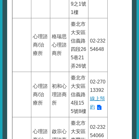
9之1號
1樓
臺北市
大安區
心理諮
格瑞思
信義路
02-232
商/治
心理諮
四段26
54648
療所
商所
5巷21
弄26號
臺北市
02-270
心理諮
初和心
大安區
13392
商/治
理諮商
信義路
線上預
療所
所
4段15
約
5號8樓
臺北市
02-232
心理諮
啟宗心
大安區
54066