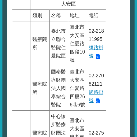
大安區
類別
名稱
地址
電話
臺北市
臺北市
02-218
大安區
醫療院
立聯合
11995
仁愛路
所
醫院仁
網路掛
四段10
愛院區
號
號
國泰醫
臺北市
02-270
療財團
大安區
醫療院
82121
法人國
仁愛路
所
網路掛
泰綜合
四段26
號
醫院
6巷6號
中心診
臺北市
所醫療
大安區
醫療院
財團法
02-275
忠孝東