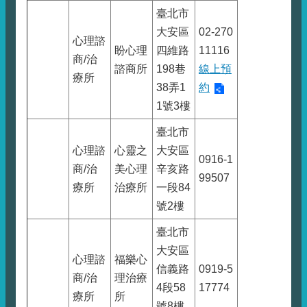
臺北市
大安區
02-270
心理諮
盼心理
四維路
11116
商/治
諮商所
198巷
線上預
療所
38弄1
約
1號3樓
臺北市
心理諮
心靈之
大安區
0916-1
商/治
美心理
辛亥路
99507
療所
治療所
一段84
號2樓
臺北市
大安區
心理諮
福樂心
信義路
0919-5
商/治
理治療
4段58
17774
療所
所
號8樓