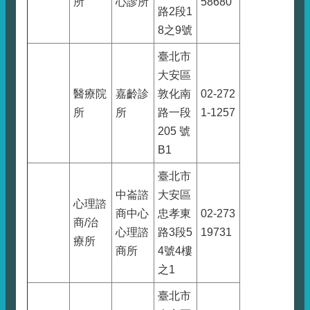
所
心診所
58680
路2段1
8之9號
臺北市
大安區
醫療院
嘉齡診
敦化南
02-272
所
所
路一段
1-1257
205 號
B1
臺北市
中崙諮
大安區
心理諮
商中心
忠孝東
02-273
商/治
心理諮
路3段5
19731
療所
商所
4號4樓
之1
臺北市