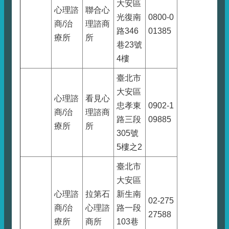
大安區
心理諮
聯合心
光復南
0800-0
商/治
理諮商
路346
01385
療所
所
巷23號
4樓
臺北市
大安區
心理諮
看見心
忠孝東
0902-1
商/治
理諮商
路三段
09885
療所
所
305號
5樓之2
臺北市
大安區
心理諮
拉第石
新生南
02-275
商/治
心理諮
路一段
27588
療所
商所
103巷