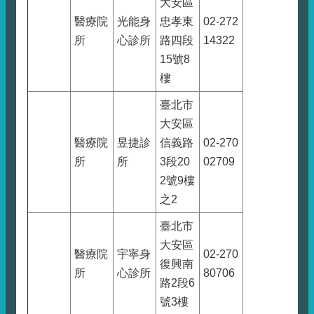
大安區
醫療院
光能身
忠孝東
02-272
所
心診所
路四段
14322
15號8
樓
臺北市
大安區
醫療院
昱捷診
信義路
02-270
所
所
3段20
02709
2號9樓
之2
臺北市
大安區
醫療院
宇寧身
02-270
復興南
所
心診所
80706
路2段6
號3樓