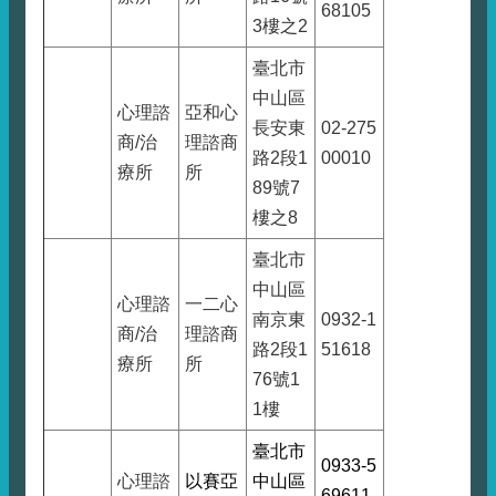
68105
3樓之2
臺北市
中山區
心理諮
亞和心
長安東
02-275
商/治
理諮商
路2段1
00010
療所
所
89號7
樓之8
臺北市
中山區
心理諮
一二心
南京東
0932-1
商/治
理諮商
路2段1
51618
療所
所
76號1
1樓
臺北市
0933-5
心理諮
以賽亞
中山區
69611