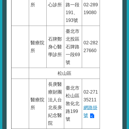
所
心診所
路一段
02-289
191、
19080
193號
臺北市
石牌鄭
北投區
醫療院
02-282
身心醫
石牌路
所
27660
學診所
一段69
號
松山區
長庚醫
臺北市
療財團
02-271
松山區
醫療院
法人台
35211
敦化北
所
北長庚
網路掛
路199
紀念醫
號
號
院