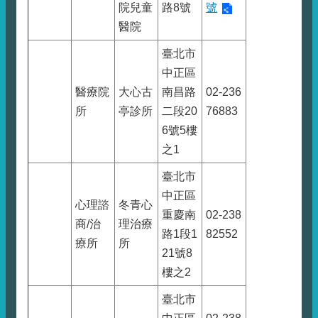
院兒童
路8號
號
醫院
臺北市
中正區
醫療院
大心古
南昌路
02-236
所
亭診所
二段20
76883
6號5樓
之1
臺北市
中正區
心理諮
冬青心
重慶南
02-238
商/治
理治療
路1段1
82552
療所
所
21號8
樓之2
臺北市