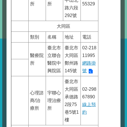
中山北
所
所
55329
路六段
292號
大同區
類別
名稱
地址
電話
臺北市
臺北市
02-218
醫療院
立聯合
大同區
11995
所
醫院中
鄭州路
網路掛
興院區
145號
號
臺北市
大同區
02-298
心理諮
宇聯心
承德路
67890
商/治
理治療
2段75
線上預
療所
所
巷5號1
約
樓