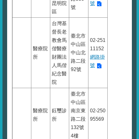
昆明院
號
號
區
台灣基
督長老
臺北市
教會馬
02-251
中山區
醫療院
偕醫療
11152
中山北
所
財團法
網路掛
路二段
人馬偕
號
92號
紀念醫
院
臺北市
中山區
醫療院
鈺璽診
南京東
02-250
所
所
路二段
95569
132號
4樓