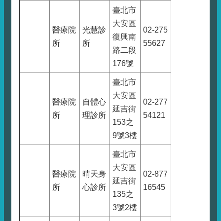
臺北市
大安區
醫療院
光慧診
02-275
復興南
所
所
55627
路二段
176號
臺北市
大安區
醫療院
自體心
02-277
延吉街
所
理診所
54121
153之
9號3樓
臺北市
大安區
醫療院
晴天身
02-877
延吉街
所
心診所
16545
135之
3號2樓