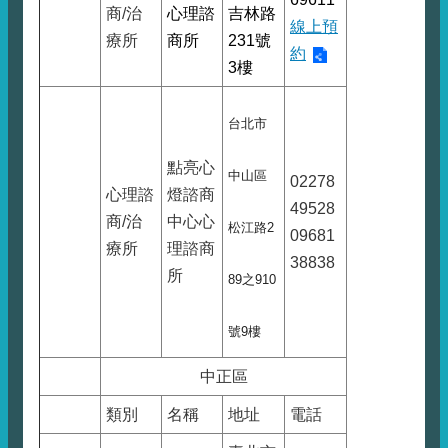
商/治
心理諮
吉林路
線上預
療所
商所
231號
約
3樓
台北市
點亮心
中山區
02278
心理諮
燈諮商
49528
商/治
中心心
松江路2
09681
療所
理諮商
38838
所
89之910
號9樓
中正區
類別
名稱
地址
電話