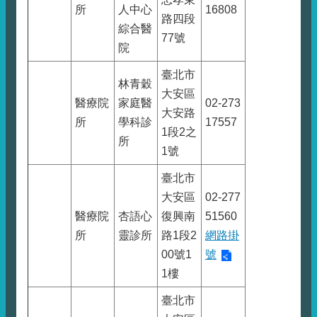
所
人中心
16808
路四段
綜合醫
77號
院
臺北市
林青穀
大安區
醫療院
家庭醫
02-273
大安路
所
學科診
17557
1段2之
所
1號
臺北市
大安區
02-277
醫療院
杏語心
復興南
51560
所
靈診所
路1段2
網路掛
00號1
號
1樓
臺北市