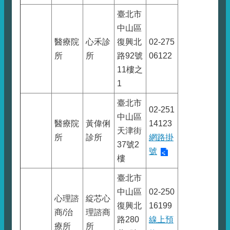
臺北市
中山區
醫療院
心禾診
復興北
02-275
所
所
路92號
06122
11樓之
1
臺北市
02-251
中山區
醫療院
黃偉俐
14123
天津街
所
診所
網路掛
37號2
號
樓
臺北市
中山區
02-250
心理諮
綻芯心
復興北
16199
商/治
理諮商
路280
線上預
療所
所