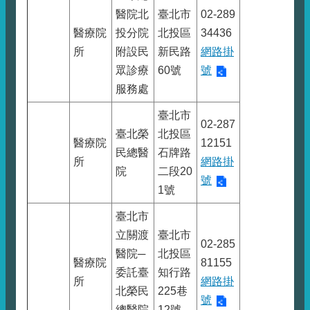
醫院北
臺北市
02-289
醫療院
投分院
北投區
34436
所
附設民
新民路
網路掛
眾診療
60號
號
服務處
臺北市
02-287
臺北榮
北投區
醫療院
12151
民總醫
石牌路
所
網路掛
院
二段20
號
1號
臺北市
立關渡
臺北市
02-285
醫院─
北投區
醫療院
81155
委託臺
知行路
所
網路掛
北榮民
225巷
號
總醫院
12號