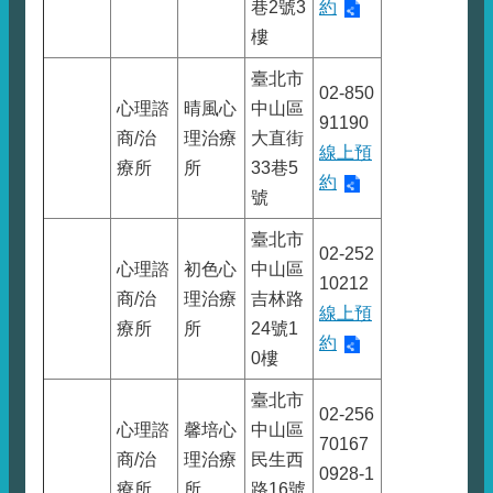
巷2號3
約
樓
臺北市
02-850
心理諮
晴風心
中山區
91190
商/治
理治療
大直街
線上預
療所
所
33巷5
約
號
臺北市
02-252
心理諮
初色心
中山區
10212
商/治
理治療
吉林路
線上預
療所
所
24號1
約
0樓
臺北市
02-256
心理諮
馨培心
中山區
70167
商/治
理治療
民生西
0928-1
療所
所
路16號