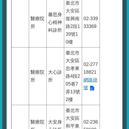
臺北市
大安區
馨思身
醫療院
復興南
02-339
心精神
所
路2段1
33369
科診所
39號1
0樓
臺北市
大安區
02-277
忠孝東
醫療院
大心診
18821
路4段2
所
所
網路掛
05巷7
號
弄13號
2樓
臺北市
大安區
醫療院
大安身
02-236
和平東