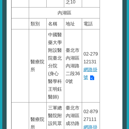
之10
內湖區
類別
名稱
地址
電話
中國醫
藥大學
附設醫
臺北市
02-279
院臺北
內湖區
醫療院
12131
分院
內湖路
所
網路掛
(身心
二段36
號
醫學科
0號
王明鈺
醫師)
三軍總
臺北市
02-879
醫院附
內湖區
醫療院
27111
設民眾
成功路
所
網路掛