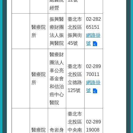
經營
振興醫
臺北市
02-282
醫療院
療財團
北投區
65151
所
法人振
振興街
網路掛
興醫院
45號
號
醫療財
團法人
臺北市
02-289
辜公亮
醫療院
北投區
70011
基金會
所
立德路
網路掛
和信治
125號
號
癌中心
醫院
臺北市
北投區
02-289
醫療院
奇岩身
中央南
19008