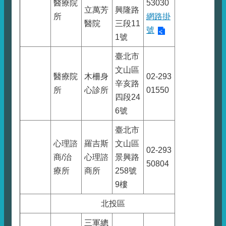
醫療院
53030
立萬芳
興隆路
所
網路掛
醫院
三段11
號
1號
臺北市
文山區
醫療院
木柵身
02-293
辛亥路
所
心診所
01550
四段24
6號
臺北市
心理諮
羅吉斯
文山區
02-293
商/治
心理諮
景興路
50804
療所
商所
258號
9樓
北投區
三軍總