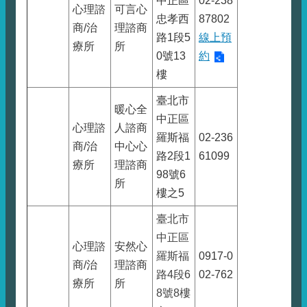
中正區
02-238
心理諮
可言心
忠孝西
87802
商/治
理諮商
路1段5
線上預
療所
所
0號13
約
樓
臺北市
暖心全
中正區
心理諮
人諮商
羅斯福
02-236
商/治
中心心
路2段1
61099
療所
理諮商
98號6
所
樓之5
臺北市
中正區
心理諮
安然心
羅斯福
0917-0
商/治
理諮商
路4段6
02-762
療所
所
8號8樓