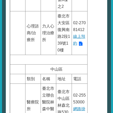
之2
臺北市
大安區
02-270
心理諮
力人心
復興南
81412
商/治
理治療
路2段1
線上預
療所
所
39號1
約
0樓
中山區
類別
名稱
地址
電話
臺北市
臺北市
立聯合
02-255
中山區
醫療院
醫院林
53000
林森北
所
森中醫
網路掛
路530