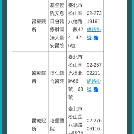
基督復
臺北市
臨安息
松山區
02-273
醫療院
日會醫
八德路
19191
所
療財團
二段42
網路掛
法人臺
4、42
號
安醫院
6號
臺北市
松山區
02-257
醫療院
博仁綜
光復北
02211
所
合醫院
路66
網路掛
號、68
號
號
臺北市
松山區
醫療院
培靈醫
02-276
八德路
所
院
06116
四段35