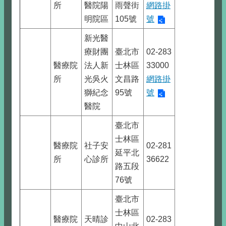
所
醫院陽
雨聲街
網路掛
明院區
105號
號
新光醫
療財團
臺北市
02-283
醫療院
法人新
士林區
33000
所
光吳火
文昌路
網路掛
獅紀念
95號
號
醫院
臺北市
士林區
醫療院
社子安
02-281
延平北
所
心診所
36622
路五段
76號
臺北市
士林區
醫療院
天晴診
02-283