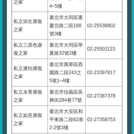
之家
4~5樓
臺北市大同區重
私立崇生康復
慶北路二段188
02-25538802
之家
號3樓
私立三原色康
臺北市大同區寧
02-25501123
復之家
夏路32號2樓
臺北市萬華區西
私立康怡康復
園路二段243之
02-23397817
之家
5號1~4樓
私立永青康復
臺北市信義區吳
02-27387378
之家
興街284巷77號
臺北市大安區和
私立如意康復
平東路二段62巷
02-27358753
之家
2-2號3樓