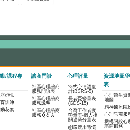
動/課程專
諮商門診
心理評量
資源地圖/
表
社區心理諮商
簡式心情溫度
服務門診表
計(BSRS-5)
座/活動
心理衛生資
社區心理諮商
長者憂鬱量表
地圖
教育訓練
服務說明
(GDS-15)
精神醫療院
活動花絮
社區心理諮商
台灣工作者疲
心理諮商服
服務Ｑ＆Ａ
勞量表-個人相
關過勞分量表
機構附設心
諮商服務
網路使用習慣