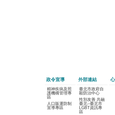
政令宣導
外部連結
心
精神疾病及照
臺北市政府自
護機構管理專
殺防治中心
區
性別友善 共融
人口販運防制
臺北--臺北市
宣導專區
LGBT資訊專
區