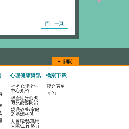
回上一頁
關閉
列
心理健康資訊
檔案下載
社區心理衛生
轉介表單
中心介紹
其他
源
孕產期身心調
適及憂鬱防治
所
親職教養/家庭
務
及婚姻關係
理
友善職場/職場
人際/工作壓力