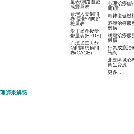
量表/網路遊戲
心理治療(諮
成癮量表
商)所
台灣人憂鬱問
精神復健機
卷-憂鬱傾向篩
酒癮治療服
檢量表
機構
愛丁堡產後憂
網癮治療服
鬱量表(EPDS)
機構
自填式華人飲
行為成癮治
酒問題篩檢問
諮詢
卷(CAGE)
北臺區域心
衛生資源
更多...
理師來解惑