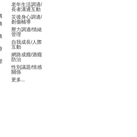
老年生活調適/
長者溝通互動
構
災後身心調適/
創傷輔導
務
壓力調適/情緒
管理
務
自我成長/人際
互動
療
網路成癮/酒癮
防治
理
性別議題/情感
關係
更多...