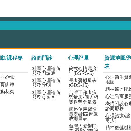
動/課程專
諮商門診
心理評量
資源地圖/
表
社區心理諮商
簡式心情溫度
服務門診表
計(BSRS-5)
座/活動
心理衛生資
社區心理諮商
長者憂鬱量表
地圖
教育訓練
服務說明
(GDS-15)
精神醫療院
活動花絮
社區心理諮商
台灣工作者疲
心理諮商服
服務Ｑ＆Ａ
勞量表-個人相
關過勞分量表
機構附設心
諮商服務
網路使用習慣
量表/網路遊戲
心理治療(諮
成癮量表
商)所
台灣人憂鬱問
精神復健機
卷-憂鬱傾向篩