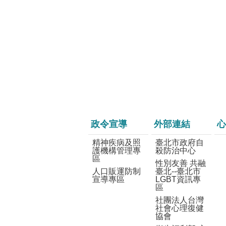
政令宣導
外部連結
心
精神疾病及照
臺北市政府自
護機構管理專
殺防治中心
區
性別友善 共融
人口販運防制
臺北--臺北市
宣導專區
LGBT資訊專
區
社團法人台灣
社會心理復健
協會