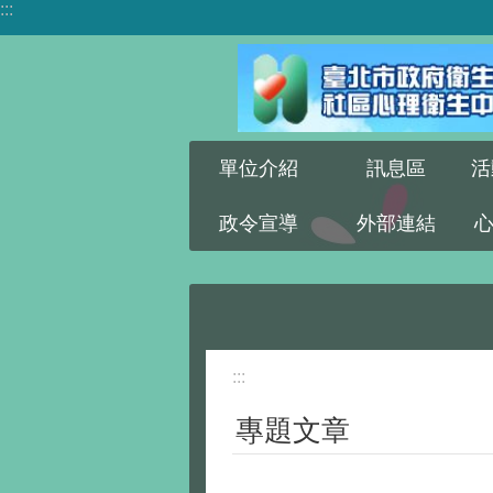
:::
跳到主要內容區塊
單位介紹
訊息區
活
政令宣導
外部連結
:::
專題文章