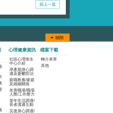
回上一頁
關閉
列
心理健康資訊
檔案下載
社區心理衛生
轉介表單
中心介紹
其他
源
孕產期身心調
適及憂鬱防治
所
親職教養/家庭
務
及婚姻關係
理
友善職場/職場
人際/工作壓力
老年生活調適/
長者溝通互動
構
災後身心調適/