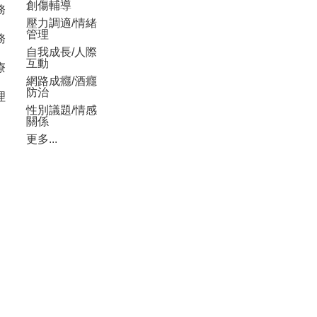
創傷輔導
務
壓力調適/情緒
管理
務
自我成長/人際
互動
療
網路成癮/酒癮
防治
理
性別議題/情感
關係
更多...