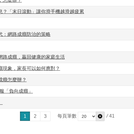
，怎麼辦？
息？「末日滾動」讓你滑手機越滑越疲累
代：網路成癮防治的策略
網路成癮，贏回健康的家庭生活
癮現象，家長可以如何應對？
成癮怎麼辦？
克服「負向成癮」
）
/
41
每頁筆數
1
2
3