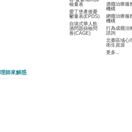
酒癮治療服
檢量表
機構
愛丁堡產後憂
網癮治療服
鬱量表(EPDS)
機構
自填式華人飲
行為成癮治
酒問題篩檢問
諮詢
卷(CAGE)
北臺區域心
衛生資源
更多...
理師來解惑