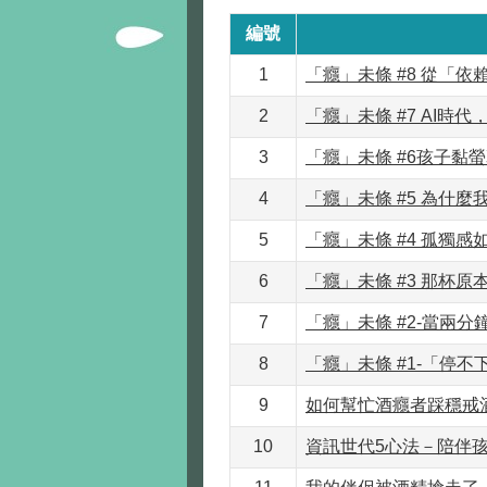
編號
1
「癮」未條 #8 從「
2
「癮」未條 #7 AI時
3
「癮」未條 #6孩子黏
4
「癮」未條 #5 為什麼
5
「癮」未條 #4 孤獨
6
「癮」未條 #3 那杯
7
「癮」未條 #2-當兩
8
「癮」未條 #1-「停
9
如何幫忙酒癮者踩穩戒
10
資訊世代5心法－陪伴