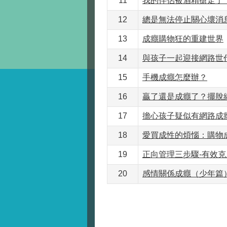
11
我的伴侶被酒精搶走了
12
總是無法停止關心壞消
13
成癮購物狂的重建世界
14
與孩子一起迎接網路世
15
手機成癮怎麼辦？
16
贏了還是成癮了？擺脫
17
擔心孩子疑似有網路成
18
愛買成性的煩惱：購物
19
正向管理三步驟-有效
20
感情關係成癮（少年篇