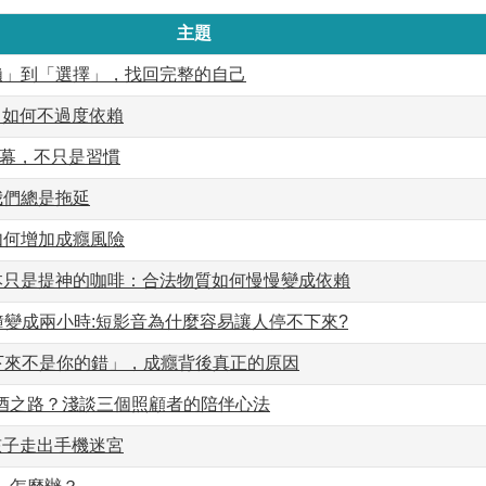
主題
依賴」到「選擇」，找回完整的自己
代，如何不過度依賴
螢幕，不只是習慣
我們總是拖延
感如何增加成癮風險
原本只是提神的咖啡：合法物質如何慢慢變成依賴
分鐘變成兩小時:短影音為什麼容易讓人停不下來?
不下來不是你的錯」，成癮背後真正的原因
酒之路？淺談三個照顧者的陪伴心法
孩子走出手機迷宮