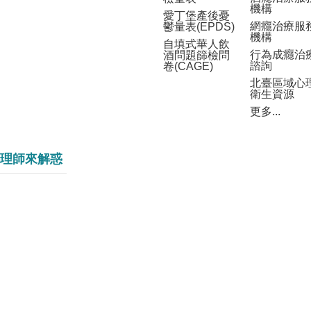
機構
愛丁堡產後憂
網癮治療服
鬱量表(EPDS)
機構
自填式華人飲
行為成癮治
酒問題篩檢問
諮詢
卷(CAGE)
北臺區域心
衛生資源
更多...
理師來解惑