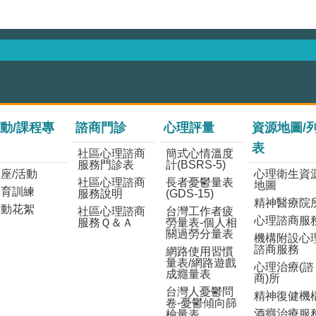
動/課程專
諮商門診
心理評量
資源地圖/
表
社區心理諮商
簡式心情溫度
服務門診表
計(BSRS-5)
座/活動
心理衛生資
社區心理諮商
長者憂鬱量表
地圖
教育訓練
服務說明
(GDS-15)
精神醫療院
活動花絮
社區心理諮商
台灣工作者疲
心理諮商服
服務Ｑ＆Ａ
勞量表-個人相
關過勞分量表
機構附設心
諮商服務
網路使用習慣
量表/網路遊戲
心理治療(諮
成癮量表
商)所
台灣人憂鬱問
精神復健機
卷-憂鬱傾向篩
酒癮治療服
檢量表