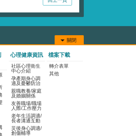
回上一頁
關閉
列
心理健康資訊
檔案下載
社區心理衛生
轉介表單
中心介紹
其他
源
孕產期身心調
適及憂鬱防治
所
親職教養/家庭
務
及婚姻關係
理
友善職場/職場
人際/工作壓力
老年生活調適/
長者溝通互動
構
災後身心調適/
創傷輔導
務