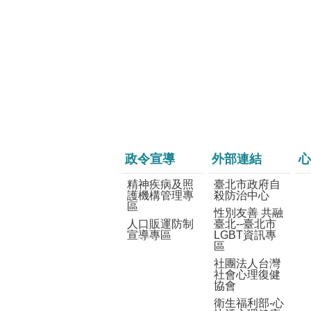
政令宣導
外部連結
心
精神疾病及照
臺北市政府自
護機構管理專
殺防治中心
區
性別友善 共融
人口販運防制
臺北--臺北市
宣導專區
LGBT資訊專
區
社團法人台灣
社會心理復健
協會
衛生福利部-心