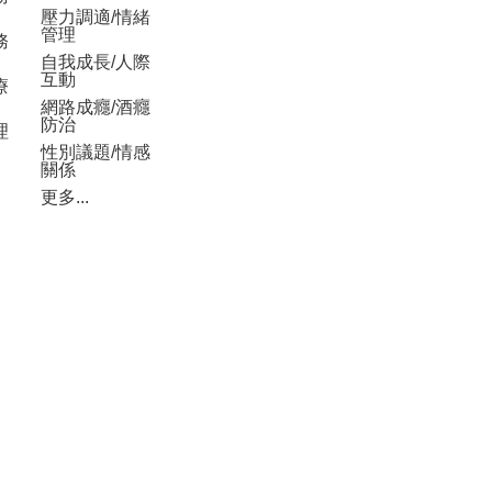
壓力調適/情緒
管理
務
自我成長/人際
互動
療
網路成癮/酒癮
防治
理
性別議題/情感
關係
更多...