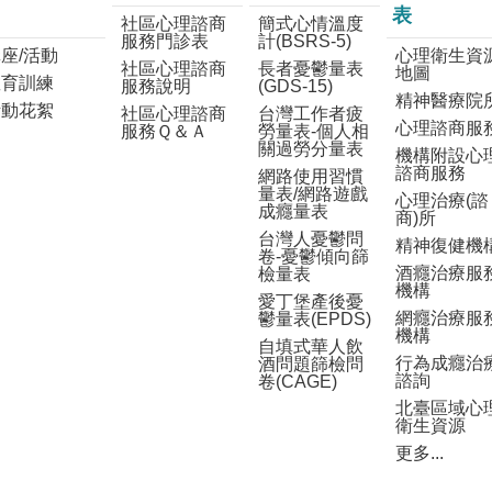
表
社區心理諮商
簡式心情溫度
服務門診表
計(BSRS-5)
座/活動
心理衛生資
社區心理諮商
長者憂鬱量表
地圖
教育訓練
服務說明
(GDS-15)
精神醫療院
活動花絮
社區心理諮商
台灣工作者疲
心理諮商服
服務Ｑ＆Ａ
勞量表-個人相
關過勞分量表
機構附設心
諮商服務
網路使用習慣
量表/網路遊戲
心理治療(諮
成癮量表
商)所
台灣人憂鬱問
精神復健機
卷-憂鬱傾向篩
酒癮治療服
檢量表
機構
愛丁堡產後憂
網癮治療服
鬱量表(EPDS)
機構
自填式華人飲
行為成癮治
酒問題篩檢問
諮詢
卷(CAGE)
北臺區域心
衛生資源
更多...