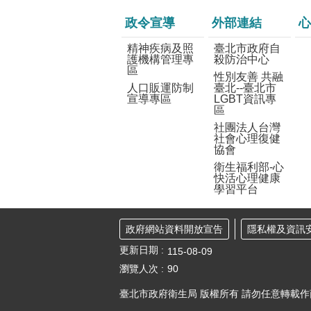
政令宣導
外部連結
心
精神疾病及照
臺北市政府自
護機構管理專
殺防治中心
區
性別友善 共融
人口販運防制
臺北--臺北市
宣導專區
LGBT資訊專
區
社團法人台灣
社會心理復健
協會
衛生福利部-心
快活心理健康
學習平台
政府網站資料開放宣告
隱私權及資訊
更新日期
115-08-09
瀏覽人次
90
臺北市政府衛生局 版權所有 請勿任意轉載