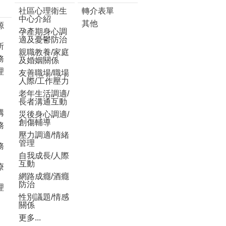
社區心理衛生
轉介表單
中心介紹
其他
源
孕產期身心調
適及憂鬱防治
所
親職教養/家庭
務
及婚姻關係
理
友善職場/職場
人際/工作壓力
老年生活調適/
長者溝通互動
構
災後身心調適/
創傷輔導
務
壓力調適/情緒
管理
務
自我成長/人際
互動
療
網路成癮/酒癮
防治
理
性別議題/情感
關係
更多...