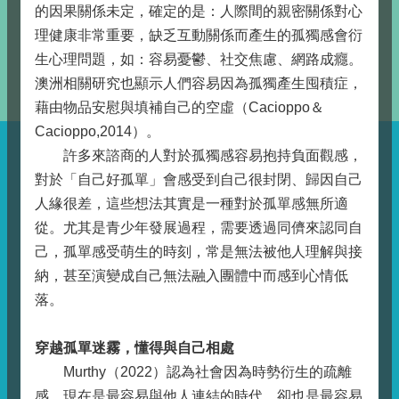
的因果關係未定，確定的是：人際間的親密關係對心
理健康非常重要，缺乏互動關係而產生的孤獨感會衍
生心理問題，如：容易憂鬱、社交焦慮、網路成癮。
澳洲相關研究也顯示人們容易因為孤獨產生囤積症，
藉由物品安慰與填補自己的空虛（Cacioppo＆
Cacioppo,2014）。
許多來諮商的人對於孤獨感容易抱持負面觀感，
對於「自己好孤單」會感受到自己很封閉、歸因自己
人緣很差，這些想法其實是一種對於孤單感無所適
從。尤其是青少年發展過程，需要透過同儕來認同自
己，孤單感受萌生的時刻，常是無法被他人理解與接
納，甚至演變成自己無法融入團體中而感到心情低
落。
穿越孤單迷霧，懂得與自己相處
Murthy（2022）認為社會因為時勢衍生的疏離
感，現在是最容易與他人連結的時代，卻也是最容易