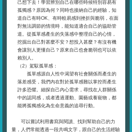
己想下去！學習辨別自己在哪些時候特別容易有
孤獨感？原因為何？同時也接納自己的經驗，知
道自己有時OK、有時較易感到挫折與脆弱，在面
對無法調節的情境時，能知道適合自己的協助管
道。從孤單感產生的失落感中整理自己的心情，
挖掘出自己對甚麼不安？想投入甚麼？有沒有機
會讓別人更懂自己？原來自己也會脆弱也可以依
賴別人。
（2）駕馭孤單感：
孤單感源自人性中渴望有社會關係而產生的
落差感受，我們內在對於孤單感難以掌控而產生
許多恐懼。細探自己內心需求，尋找在人群關係
中的認同感，或者透過運動、園藝或養寵物，都
能將孤獨感化為生命意義的追尋行動。
可以嘗試利用書寫與閱讀、找到幫助自己的力
量，人們常能透過一段共鳴文字，跟自己的生活經驗