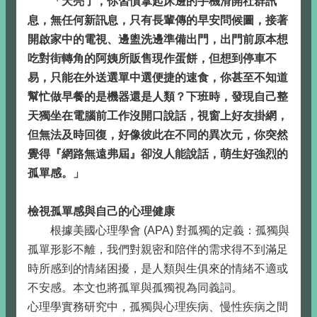
「天亮了，你習慣拿起床邊的手機滑開社群訊
息，無任何新訊息，只有長輩傳的早安問候圖，接著
開啟家中的電視、邊盥洗邊準備出門，出門前原本想
吃對街轉角的阿姨所販售現作蛋餅，但想到停車不
易，只能在外送選單中選便捷的速食，你甚至不知道
幫忙做早餐的是機器還是人類？下班時，發現自己整
天獨坐在電腦前工作沒開口說話，視窗上好友掛網，
但無法及時回復，好像彼此在不同的異次元，你突然
覺得『網路無遠弗屆』卻沒人能說話，萌生好強烈的
孤單感。」
檢視孤單感與自己的心理健康
根據美國心理學會 (APA) 對孤獨的定義：孤獨與
孤單形影不離，我們對親密和陪伴的需求得不到滿足
時所感到的情緒困擾，是人類與生俱來的情緒不適或
不安感。本文也將孤單與孤獨視為同義詞。
心理學實務研究中，孤獨與心理疾病、慢性疾病之間