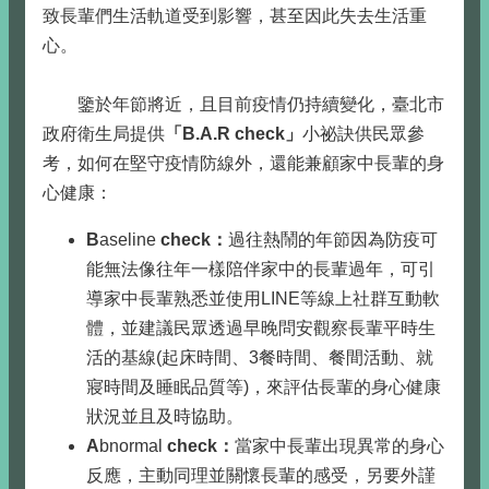
致長輩們生活軌道受到影響，甚至因此失去生活重
心。
鑒於年節將近，且目前疫情仍持續變化，臺北市
政府衛生局提供
「B.A.R check」
小祕訣供民眾參
考，如何在堅守疫情防線外，還能兼顧家中長輩的身
心健康：
B
aseline
check：
過往熱鬧的年節因為防疫可
能無法像往年一樣陪伴家中的長輩過年，可引
導家中長輩熟悉並使用LINE等線上社群互動軟
體，並建議民眾透過早晚問安觀察長輩平時生
活的基線(起床時間、3餐時間、餐間活動、就
寢時間及睡眠品質等)，來評估長輩的身心健康
狀況並且及時協助。
A
bnormal
check：
當家中長輩出現異常的身心
反應，主動同理並關懷長輩的感受，另要外謹