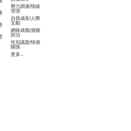
務
壓力調適/情緒
管理
務
自我成長/人際
互動
療
網路成癮/酒癮
防治
理
性別議題/情感
關係
更多...