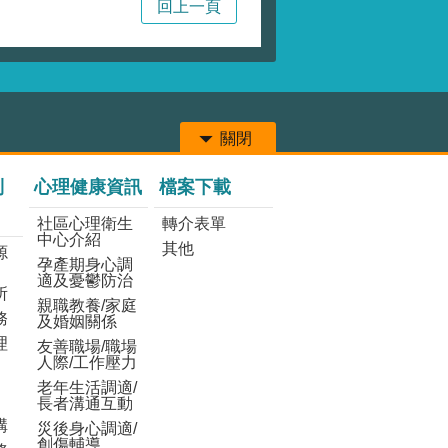
回上一頁
關閉
列
心理健康資訊
檔案下載
社區心理衛生
轉介表單
中心介紹
其他
源
孕產期身心調
適及憂鬱防治
所
親職教養/家庭
務
及婚姻關係
理
友善職場/職場
人際/工作壓力
老年生活調適/
長者溝通互動
構
災後身心調適/
創傷輔導