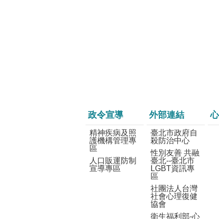
政令宣導
外部連結
心
精神疾病及照
臺北市政府自
護機構管理專
殺防治中心
區
性別友善 共融
人口販運防制
臺北--臺北市
宣導專區
LGBT資訊專
區
社團法人台灣
社會心理復健
協會
衛生福利部-心