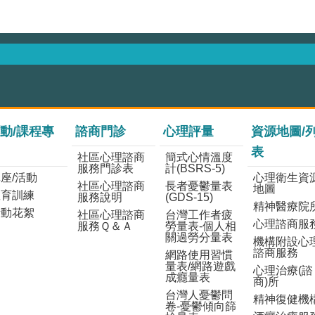
動/課程專
諮商門診
心理評量
資源地圖/
表
社區心理諮商
簡式心情溫度
服務門診表
計(BSRS-5)
座/活動
心理衛生資
社區心理諮商
長者憂鬱量表
地圖
教育訓練
服務說明
(GDS-15)
精神醫療院
活動花絮
社區心理諮商
台灣工作者疲
心理諮商服
服務Ｑ＆Ａ
勞量表-個人相
關過勞分量表
機構附設心
諮商服務
網路使用習慣
量表/網路遊戲
心理治療(諮
成癮量表
商)所
台灣人憂鬱問
精神復健機
卷-憂鬱傾向篩