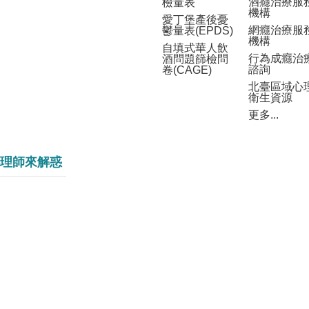
酒癮治療服
檢量表
機構
愛丁堡產後憂
網癮治療服
鬱量表(EPDS)
機構
自填式華人飲
行為成癮治
酒問題篩檢問
諮詢
卷(CAGE)
北臺區域心
衛生資源
更多...
理師來解惑