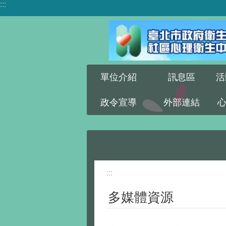
:::
跳到主要內容區塊
單位介紹
訊息區
活
政令宣導
外部連結
:::
多媒體資源