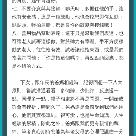
的角度、越中肯越好。
七、不要介意與其接觸：聊天時，多握住他的手，讓
他有安全感，這是一種鼓勵，他也會較想與你互動；
點點頭、輕拍肩膀，都是良性的鼓勵與接觸哦！
八、善用物品幫助表達：這不只是幫助我們表達，也
可讓老人試著這樣做。對於聽力有障礙、手不方便移
動的老人，往往較有效。試著讓他指東西，或是我們
指著詢問他：「你是指這個嗎？」再點點頭回應，都
是不錯的方式。
下次，跟年長的爸媽相處時，記得回想一下八大
原則，嘗試溝通看看，多傾聽、少批評，反應慢一
點、同理多一點，親子相處將不再是問題。一開始或
許會有挫折，時間久了，爸媽還是會感受到我們的用
心。他們其實很單純、很可愛，也是生命知識、人生
經驗的累積，除此之外，爸媽跟我們更有親情的羈
絆。筆者真心期待您能為年老父母的心理照護盡一分