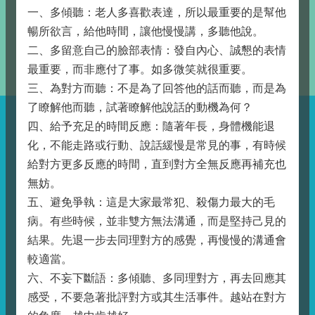
一、多傾聽：老人多喜歡表達，所以最重要的是幫他
暢所欲言，給他時間，讓他慢慢講，多聽他說。
二、多留意自己的臉部表情：發自內心、誠懇的表情
最重要，而非應付了事。如多微笑就很重要。
三、為對方而聽：不是為了回答他的話而聽，而是為
了瞭解他而聽，試著瞭解他說話的動機為何？
四、給予充足的時間反應：隨著年長，身體機能退
化，不能走路或行動、說話緩慢是常見的事，有時候
給對方更多反應的時間，直到對方全無反應再補充也
無妨。
五、避免爭執：這是大家最常犯、殺傷力最大的毛
病。有些時候，並非雙方無法溝通，而是堅持己見的
結果。先退一步去同理對方的感覺，再慢慢的溝通會
較適當。
六、不妄下斷語：多傾聽、多同理對方，再去回應其
感受，不要急著批評對方或其生活事件。越站在對方