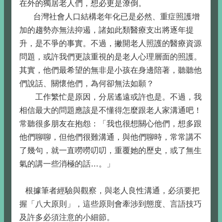
在外的獨居老人們，想必更是潦倒。
台灣社會人口結構老年化已是必然、重症照護增
加的趨勢亦無法抑遏，諸如此類醫療支出將逐年提
升，是不爭的事實。不過，撇開老人照護的醫療資源
問題，或許我們更該重視的是老人心理層面的照護。
其實，他們最希望的無非是小孩在身邊陪著，聽聽他
們說話、關懷他們，為何卻無法如願？
工作繁忙是原因，分居遙遠或許也是。不過，我
相信最大的問題應該是不懂得怎麼跟老人家溝通吧！
常聽很多朋友在抱怨：「我也很想關心他們，想多跟
他們聊聊，但他們很難溝通，與他們聊時，常常講不
了幾句，就一直嘮嘮叨叨，重覆她的歷史，或了無生
氣的講一些消極的話…。」
根據筆者經驗與觀察，與老人良性溝通，必須要把
握「八大原則」，這些原則會牽涉到態度、言語技巧
及許多必須注意的小細節。