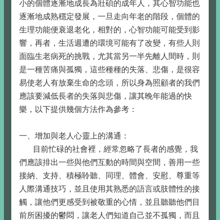
小的個體逐漸地成長為壯碩的成年人，其心智功能也
逐漸地成熟穩定發展，一旦走向年老的階段，個體的
生理功能便衰退老化，相對的，心智功能可能受到影
響，再者，生活週遭的環境可能有了改變，有些人則
面臨生老病死的挑戰，尤其當另一半先離人間時，則
是一種苦痛與孤獨，這些種種的失落、悲傷，是很容
易使老人有放棄生命的念頭，所以身為照顧者的我們
應該要減低長者的失落與悲傷，讓其晚年能過的快
樂，以下提供幾個方法作為參考：
一、增加與老人心靈上的溝通：
目前忙碌的社會裡，經常忽略了長者的感覺，我
們應該排出一些與他們互動的時間與空間，善用一些
接納、支持、積極聆聽、同理、體會、安慰、尊重等
人際溝通技巧，並且使用其熟悉的語言或肢體性的接
觸，讓他們更感受到被敬重的心情，並且聽聽他們目
前所困擾的鬱悶，讓老人們知道自己並不孤獨，而且