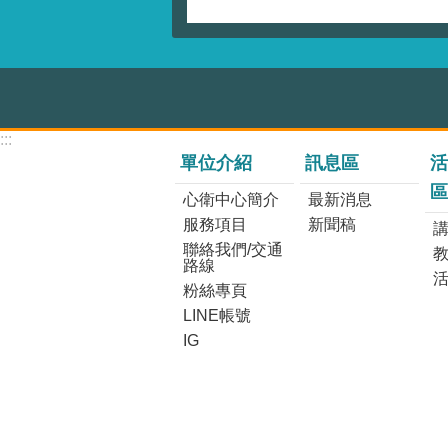
:::
單位介紹
訊息區
活
區
心衛中心簡介
最新消息
服務項目
新聞稿
講
聯絡我們/交通
路線
粉絲專頁
LINE帳號
IG