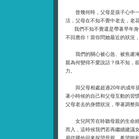
曾幾何時，父母是孩子心中一切
活，父母在不知不覺中老去，老
我們不知不覺還是帶著早年身體
不回應你！當你問她最近的狀況
我們的關心被心急、被焦慮淹沒
親為何變得不愛說話？殊不知，
力。
與父母相處超過20年的成年孩
著小時候的自己和父母互動的習
父母老去的身體狀況，學著調整
女兒阿芳在聆聽母親的生命經驗
而入，這時候我們若再繼續建議
易從國外回來探望母親，希望能