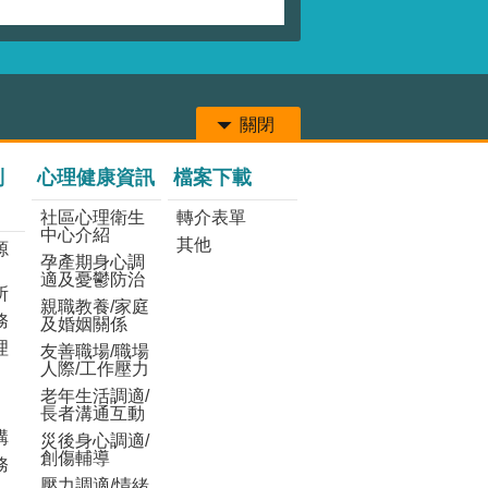
關閉
列
心理健康資訊
檔案下載
社區心理衛生
轉介表單
中心介紹
其他
源
孕產期身心調
適及憂鬱防治
所
親職教養/家庭
務
及婚姻關係
理
友善職場/職場
人際/工作壓力
老年生活調適/
長者溝通互動
構
災後身心調適/
創傷輔導
務
壓力調適/情緒