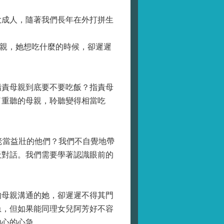
成人，隨著我們長年在外打拼生
親，她想吃什麼的時候，卻遲遲
責母親到底要不要吃飯？指責母
了重聽的母親，聆聽變得相當吃
老當益壯的他們？我們不自覺地帶
天對話。我們需要學著認識眼前的
母親溝通的她，卻遲遲不得其門
急，但如果能同理女兒阿芳好不容
內心的心急。