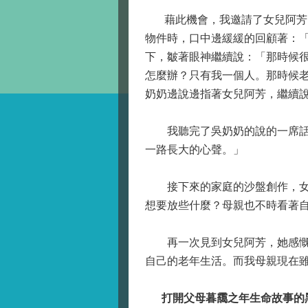
藉此機會，我邀請了女兒阿芳，
物件時，口中邊緩緩的回顧著：「
下，皺著眼神繼續說：「那時候
怎麼辦？只有我一個人。那時候
奶奶邊說邊指著女兒阿芳，繼續
我聽完了吳奶奶的說的一席話，
一路長大的心聲。」
接下來的家庭的沙盤創作，女兒
想要放些什麼？母親也不時看著
再一次見到女兒阿芳，她感慨的
自己的老年生活。而我母親現在
打開父母暮靄之年生命故事的