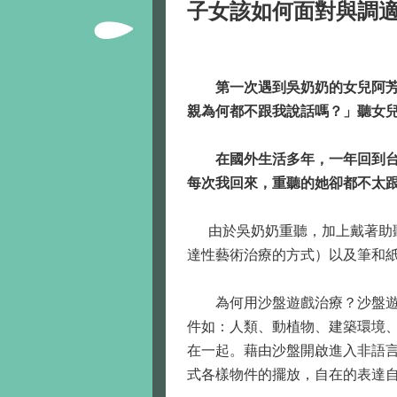
子女該如何面對與調
第一次遇到吳奶奶的女兒阿
親為何都不跟我說話嗎？」聽女兒
在國外生活多年，一年回到台灣
每次我回來，重聽的她卻都不太
由於吳奶奶重聽，加上戴著助聽
達性藝術治療的方式）以及筆和
為何用沙盤遊戲治療？沙盤遊戲
件如：人類、動植物、建築環境
在一起。藉由沙盤開啟進入非語
式各樣物件的擺放，自在的表達