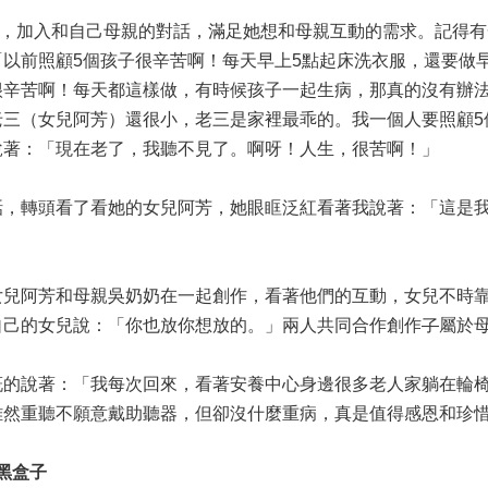
加入和自己母親的對話，滿足她想和母親互動的需求。記得有
以前照顧5個孩子很辛苦啊！每天早上5點起床洗衣服，還要做
很辛苦啊！每天都這樣做，有時候孩子一起生病，那真的沒有辦
老三（女兒阿芳）還很小，老三是家裡最乖的。我一個人要照顧5
說著：「現在老了，我聽不見了。啊呀！人生，很苦啊！」
轉頭看了看她的女兒阿芳，她眼眶泛紅看著我說著：「這是我
阿芳和母親吳奶奶在一起創作，看著他們的互動，女兒不時靠
自己的女兒說：「你也放你想放的。」兩人共同合作創作
了
屬於
說著：「我每次回來，看著安養中心身邊很多老人家躺在輪椅
雖然重聽不願意戴助聽器，但卻沒什麼重病，真是值得感恩和珍
黑盒子