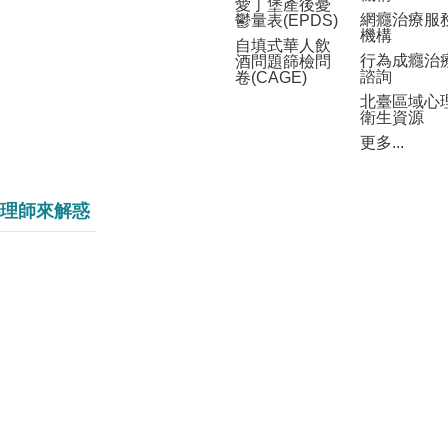
愛丁堡產後憂
網癮治療服
鬱量表(EPDS)
機構
自填式華人飲
行為成癮治
酒問題篩檢問
諮詢
卷(CAGE)
北臺區域心
衛生資源
更多...
理師來解惑