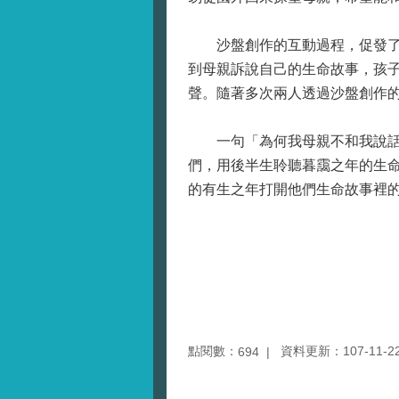
沙盤創作的互動過程，促發了吳
到母親訴說自己的生命故事，孩
聲。隨著多次兩人透過沙盤創作
一句「為何我母親不和我說話」
們，用後半生聆聽暮靄之年的生
的有生之年打開他們生命故事裡
點閱數：
資料更新：107-11-22 
694