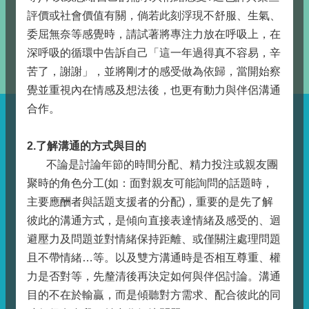
評價或社會價值有關，倘若此刻浮現不舒服、生氣、
委屈無奈等感覺時，請試著將專注力放在呼吸上，在
深呼吸的循環中告訴自己「這一年過得真不容易，辛
苦了，謝謝」，並將剛才的感受做為依歸，當開始察
覺並重視內在情感及想法後，也更有動力與伴侶溝通
合作。
2.了解溝通的方式與目的
不論是討論年節的時間分配、精力投注或親友團
聚時的角色分工(如：面對親友可能詢問的話題時，
主要應酬者與話題支援者的分配)，重要的是先了解
彼此的溝通方式，是傾向直接表達情緒及感受的、迴
避壓力及問題並對情緒保持距離、或僅關注處理問題
且不帶情緒…等。以及雙方溝通時是否相互尊重、權
力是否對等，先釐清後再決定如何與伴侶討論。溝通
目的不在於輸贏，而是傾聽對方需求、配合彼此的同