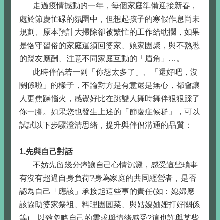
走過疫情撼動的一年，每個家庭準備迎接新春，
處於節慶忙碌的氛圍中，但想起孩子的寒假作息尚未
規劃、原本預計大掃除卻被繁忙的工作給耽擱，如果
是恪守習俗的家庭還須回婆家、娘家團聚，與不熟悉
的親友應酬、注意不同家庭互動的「眉角」…。
此時伴侶若一副「你想太多了」、「還好吧，沒
關係啦」的樣子，不論對方是有意還是無心，都會讓
人更焦躁惱火，感覺好比在跳雙人舞時舞伴狠狠踩了
你一腳。如果您也發生上述的「節慶症候群」，可以
試試以下步驟澄清思緒，提升與伴侶溝通的品質：
1.先與自己對話
不妨先留幾分鐘讓自己心情沉澱，感受這些瑣事
有沒有超過自身負荷?身為家庭的共同經營者，是否
認為自己「應該」承接起這些事的責任(如：媳婦應
該協助婆家祭祖、料理團圓菜、與姑嫂妯娌打好關係
等)，以致忽略自己的需求與情緒感受?這也許與某些