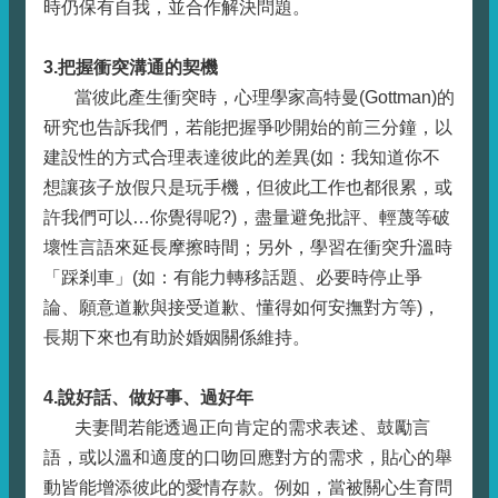
時仍保有自我，並合作解決問題。
3.把握衝突溝通的契機
當彼此產生衝突時，心理學家高特曼(Gottman)的
研究也告訴我們，若能把握爭吵開始的前三分鐘，以
建設性的方式合理表達彼此的差異(如：我知道你不
想讓孩子放假只是玩手機，但彼此工作也都很累，或
許我們可以…你覺得呢?)，盡量避免批評、輕蔑等破
壞性言語來延長摩擦時間；另外，學習在衝突升溫時
「踩剎車」(如：有能力轉移話題、必要時停止爭
論、願意道歉與接受道歉、懂得如何安撫對方等)，
長期下來也有助於婚姻關係維持。
4.說好話、做好事、過好年
夫妻間若能透過正向肯定的需求表述、鼓勵言
語，或以溫和適度的口吻回應對方的需求，貼心的舉
動皆能增添彼此的愛情存款。例如，當被關心生育問