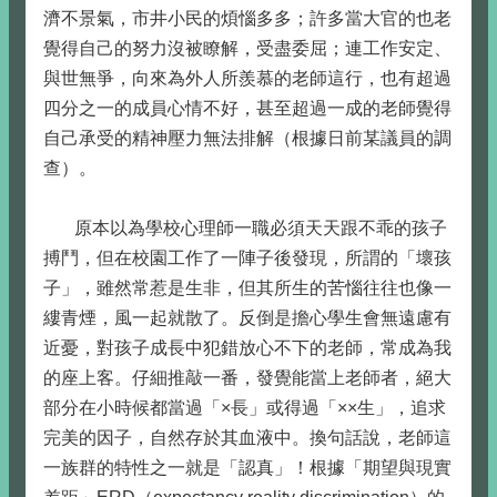
濟不景氣，市井小民的煩惱多多；許多當大官的也老
覺得自己的努力沒被瞭解，受盡委屈；連工作安定、
與世無爭，向來為外人所羨慕的老師這行，也有超過
四分之一的成員心情不好，甚至超過一成的老師覺得
自己承受的精神壓力無法排解（根據日前某議員的調
查）。
原本以為學校心理師一職必須天天跟不乖的孩子
搏鬥，但在校園工作了一陣子後發現，所謂的「壞孩
子」，雖然常惹是生非，但其所生的苦惱往往也像一
縷青煙，風一起就散了。反倒是擔心學生會無遠慮有
近憂，對孩子成長中犯錯放心不下的老師，常成為我
的座上客。仔細推敲一番，發覺能當上老師者，絕大
部分在小時候都當過「×長」或得過「××生」，追求
完美的因子，自然存於其血液中。換句話說，老師這
一族群的特性之一就是「認真」！根據「期望與現實