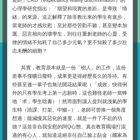
差距」ERD（expectancy reality discrimination）的
心理學研究指出：「期望和現實的差距」是導致「情
緒」的來源。這正解釋了除非教出來的學生有進步，
當老師的才感欣慰；至於那些苦勸不聽，甚至變本加
厲、惡言相向的壞學生，則往往重創老師的心靈，受
挫的情緒不知耗了自己多少元氣？更不知殺了多少壯
志未酬的細胞？
其實，教育原本就是一份「樹人」的工作，這份
差事不僅曠日廢時，成果更是得經歷長久的等待。有
些甚至連一輩子也無法開花結果呢（「成效」快得例
外的只有學生考上第一志願時，這也難怪老師一窩蜂
地「求」學生唸書）！然而面對讓人提到就洩氣的學
生時（蹺課、打架、中輟‧‧‧），老師可曾換一個角度
想過：能減慢其惡化的速度，就是一件了不起的功
德？這並非自我安慰的阿Q心態。真在教育職場打滾
過的有心人，就知道這絕非往自己臉上貼金（國家為