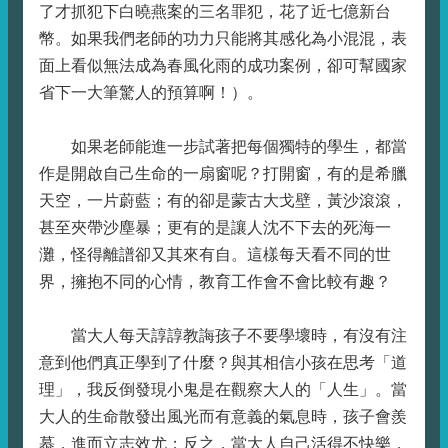
了才抓犯下白曉燕案的三名罪犯，花了近七億新台
幣。如果我們老師的功力只能將其感化為小混混，表
面上看似無法成為春風化雨的成功案例，卻可幫國家
省下一大筆驚人的預算啊！）。
如果老師能進一步試著把每個獨特的學生，都當
作是開啟自己生命的一扇窗呢？打開窗，有的是希臘
天空，一片蔚藍；有的卻是蒙古大戈壁，黃沙滾滾，
甚至夾帶沙塵暴；更有的是讓人沈不下去的死海一
灘，怪得離譜卻又其來有自。這樣每天看不同的世
界，擁抱不同的心情，教育工作會不會比較有趣？
當大人每天諄諄教誨孩子不要學壞時，有沒有注
意到他們真正學到了什麼？與其相信小孩在思考「道
理」，我反倒發現小鬼是在觀察大人的「人生」。當
大人的生命散發出風光而有意義的氣息時，孩子會羨
慕，進而立志效尤；反之，當大人自己活得不快樂，