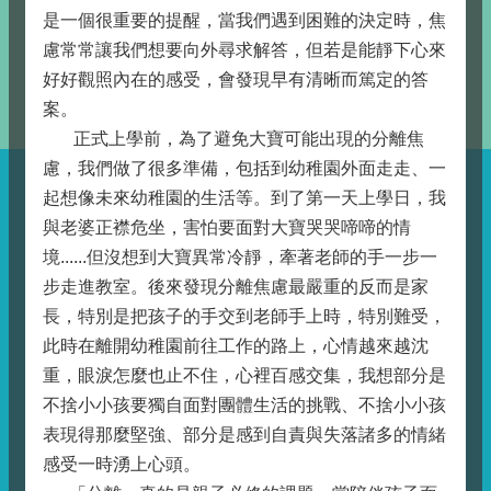
是一個很重要的提醒，當我們遇到困難的決定時，焦
慮常常讓我們想要向外尋求解答，但若是能靜下心來
好好觀照內在的感受，會發現早有清晰而篤定的答
案。
正式上學前，為了避免大寶可能出現的分離焦
慮，我們做了很多準備，包括到幼稚園外面走走、一
起想像未來幼稚園的生活等。到了第一天上學日，我
與老婆正襟危坐，害怕要面對大寶哭哭啼啼的情
境......但沒想到大寶異常冷靜，牽著老師的手一步一
步走進教室。後來發現分離焦慮最嚴重的反而是家
長，特別是把孩子的手交到老師手上時，特別難受，
此時在離開幼稚園前往工作的路上，心情越來越沈
重，眼淚怎麼也止不住，心裡百感交集，我想部分是
不捨小小孩要獨自面對團體生活的挑戰、不捨小小孩
表現得那麼堅強、部分是感到自責與失落諸多的情緒
感受一時湧上心頭。