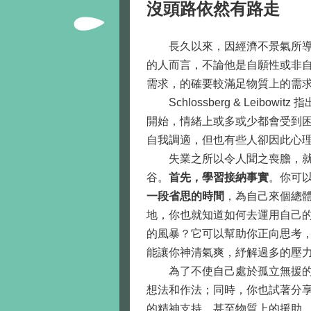
沒頭路依然有路走
長久以來，因經濟不景氣所導致
的人而言，不論他是自願性或非
需求，的確要較滿足物質上的需
Schlossberg & Lei
開始，情緒上或多或少都會受到
自我調適，但也有些人卻因此心
失業之所以令人聞之喪膽，就在
谷。
首先，學習接納事實
。你可
一段省思的時間
，為自己來個總
地，你也就知道如何去運用自己
的風暴？它可以幫助你正向思考
能讓你神清氣爽，紓解過多的壓
為了不使自己處於孤立無援的
想法和作法；同時，你也試著分
的精神支持，甚至物質上的援助