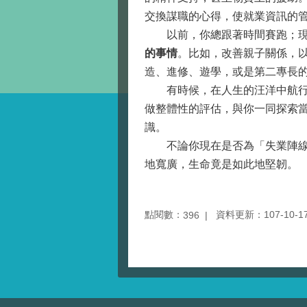
交換謀職的心得，使就業資訊的
以前，你總跟著時間賽跑；現在
的事情
。比如，改善親子關係，
造、進修、遊學，或是第二專長
有時候，在人生的汪洋中航行
做整體性的評估，與你一同探索
識。
不論你現在是否為「失業陣線聯
地寬廣，生命竟是如此地堅韌。
點閱數：
資料更新：107-10-17 
396