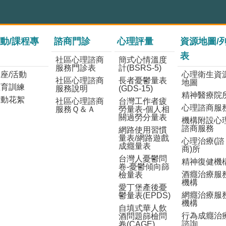
動/課程專
諮商門診
心理評量
資源地圖/
表
社區心理諮商
簡式心情溫度
服務門診表
計(BSRS-5)
座/活動
心理衛生資
社區心理諮商
長者憂鬱量表
地圖
教育訓練
服務說明
(GDS-15)
精神醫療院
活動花絮
社區心理諮商
台灣工作者疲
心理諮商服
服務Ｑ＆Ａ
勞量表-個人相
關過勞分量表
機構附設心
諮商服務
網路使用習慣
量表/網路遊戲
心理治療(諮
成癮量表
商)所
台灣人憂鬱問
精神復健機
卷-憂鬱傾向篩
酒癮治療服
檢量表
機構
愛丁堡產後憂
網癮治療服
鬱量表(EPDS)
機構
自填式華人飲
行為成癮治
酒問題篩檢問
諮詢
卷(CAGE)