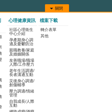
關閉
列
心理健康資訊
檔案下載
社區心理衛生
轉介表單
中心介紹
其他
源
孕產期身心調
適及憂鬱防治
所
親職教養/家庭
務
及婚姻關係
理
友善職場/職場
人際/工作壓力
老年生活調適/
長者溝通互動
構
災後身心調適/
創傷輔導
務
壓力調適/情緒
管理
務
自我成長/人際
互動
療
網路成癮/酒癮