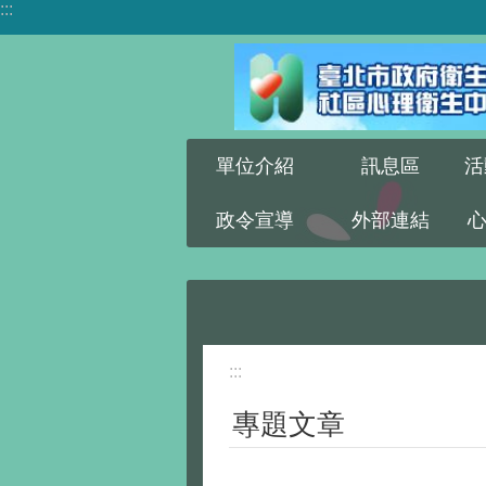
:::
跳到主要內容區塊
單位介紹
訊息區
活
政令宣導
外部連結
:::
專題文章