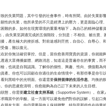
的失業問題，其中引發的社會事件，時有所聞。由於失業影響
自願性的失業，他所承受的不只是經濟上的壓力，更是面臨心理
求困難的多。如何在現實環境的重重考驗下，為自己的精神儲蓄
bowitz 指出，由失業至調適完成的五個階段，分別是：不相信、被
困擾，產生極大的挫折感。對前途感到茫然，自信心、自尊心、
理受傷，難以復元。
於你無法確切掌控。但是，當你愈善用寶貴的資源，你就能夠
以透過大眾傳播媒體、網路消息，知道這是普遍存在的事實，而
體檢，也就是自我認識。了解你的個性、興趣、性向、價值觀為
的資產。你也可以回顧在你過往的生命情境中，有那些事是你引
，看到黑暗中的光明面。你還需要
保持規律的生活作息
。均衡的
力。你的思慮愈清明，你愈能夠為自己訂下未來的人生目標。
狀態，你需要
建立社會支持系統
（Supportive System
享求職當中的辛酸。這一方面可以避免他們對你的誤解，引起口
。在朋友方面，你仍需要與他人保持聯繫，特別是那些也在待業