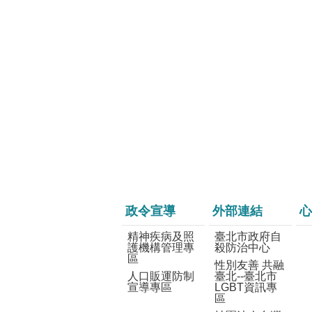
政令宣導
外部連結
心
精神疾病及照
臺北市政府自
護機構管理專
殺防治中心
區
性別友善 共融
人口販運防制
臺北--臺北市
宣導專區
LGBT資訊專
區