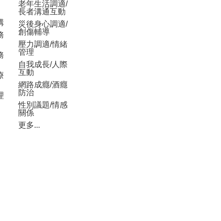
老年生活調適/
長者溝通互動
構
災後身心調適/
創傷輔導
務
壓力調適/情緒
管理
務
自我成長/人際
互動
療
網路成癮/酒癮
防治
理
性別議題/情感
關係
更多...