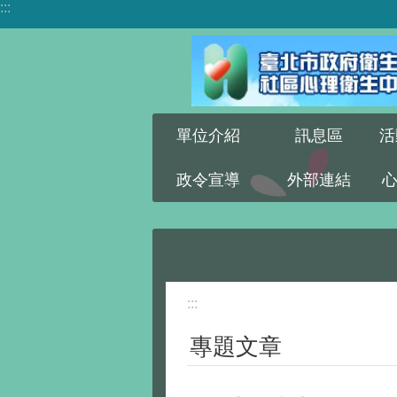
:::
跳到主要內容區塊
單位介紹
訊息區
活
政令宣導
外部連結
:::
專題文章