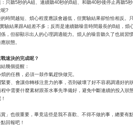
：只聽5秒的A組、連續聽40秒的B組、和聽40秒後停止再聽5秒
呢?
時間越短、煩心程度應該會越低，但實驗結果卻恰恰相反。只
實驗結果跟A組差不多；反而是連續聽噪音時間最長的B組，煩
，但卻顯示出人的心理調適能力。煩人的噪音聽久了也就習慣
適應狀態。
速戰速決的完成呢？
結幾個提醒：
心煩的任務，必須一鼓作氣趕快做完。
無關緊要、會讓你轉移注意力的事，否則破壞了好不容易調適好的
作過程中需要什麼素材跟茶水事先準備好，避免中斷連續的投入狀
吧！
」也很重要，畢竟這些是我不喜歡、不得不做的事，總要有點
一點回報吧！