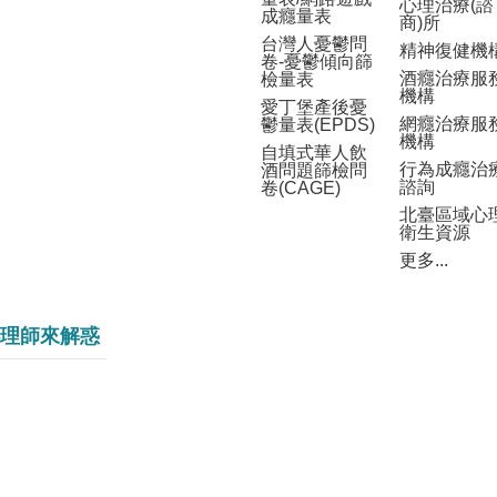
心理治療(諮
成癮量表
商)所
台灣人憂鬱問
精神復健機
卷-憂鬱傾向篩
酒癮治療服
檢量表
機構
愛丁堡產後憂
網癮治療服
鬱量表(EPDS)
機構
自填式華人飲
行為成癮治
酒問題篩檢問
諮詢
卷(CAGE)
北臺區域心
衛生資源
更多...
理師來解惑