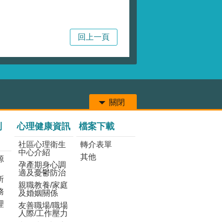
局
回上一頁
關閉
列
心理健康資訊
檔案下載
社區心理衛生
轉介表單
中心介紹
其他
源
孕產期身心調
適及憂鬱防治
所
親職教養/家庭
務
及婚姻關係
理
友善職場/職場
人際/工作壓力