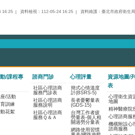
16:25
資料檢視：112-05-24 16:25
資料維護：臺北市政府衛生
動/課程專
諮商門診
心理評量
資源地圖/
表
社區心理諮商
簡式心情溫度
服務門診表
計(BSRS-5)
座/活動
心理衛生資
社區心理諮商
長者憂鬱量表
地圖
教育訓練
服務說明
(GDS-15)
精神醫療院
活動花絮
社區心理諮商
台灣工作者疲
心理諮商服
服務Ｑ＆Ａ
勞量表-個人相
關過勞分量表
機構附設心
諮商服務
網路使用習慣
量表/網路遊戲