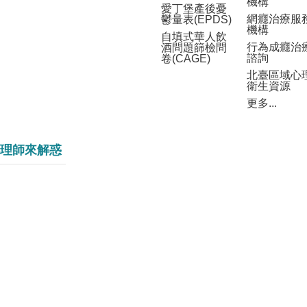
機構
愛丁堡產後憂
網癮治療服
鬱量表(EPDS)
機構
自填式華人飲
行為成癮治
酒問題篩檢問
諮詢
卷(CAGE)
北臺區域心
衛生資源
更多...
理師來解惑