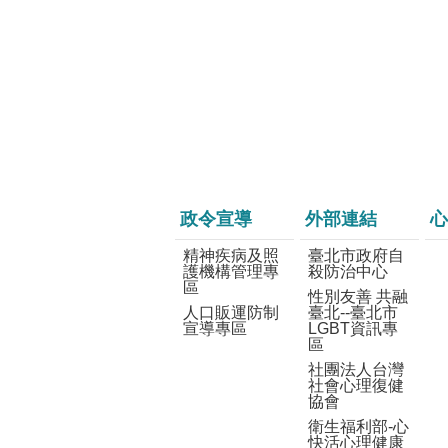
政令宣導
外部連結
心
精神疾病及照
臺北市政府自
護機構管理專
殺防治中心
區
性別友善 共融
人口販運防制
臺北--臺北市
宣導專區
LGBT資訊專
區
社團法人台灣
社會心理復健
協會
衛生福利部-心
快活心理健康