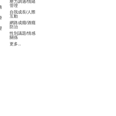
壓力調適/情緒
管理
務
自我成長/人際
互動
療
網路成癮/酒癮
防治
理
性別議題/情感
關係
更多...