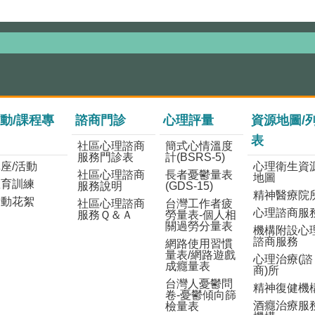
動/課程專
諮商門診
心理評量
資源地圖/
表
社區心理諮商
簡式心情溫度
服務門診表
計(BSRS-5)
座/活動
心理衛生資
社區心理諮商
長者憂鬱量表
地圖
教育訓練
服務說明
(GDS-15)
精神醫療院
活動花絮
社區心理諮商
台灣工作者疲
心理諮商服
服務Ｑ＆Ａ
勞量表-個人相
關過勞分量表
機構附設心
諮商服務
網路使用習慣
量表/網路遊戲
心理治療(諮
成癮量表
商)所
台灣人憂鬱問
精神復健機
卷-憂鬱傾向篩
酒癮治療服
檢量表