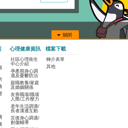
關閉
列
心理健康資訊
檔案下載
社區心理衛生
轉介表單
中心介紹
其他
源
孕產期身心調
適及憂鬱防治
所
親職教養/家庭
務
及婚姻關係
理
友善職場/職場
人際/工作壓力
老年生活調適/
長者溝通互動
構
災後身心調適/
創傷輔導
務