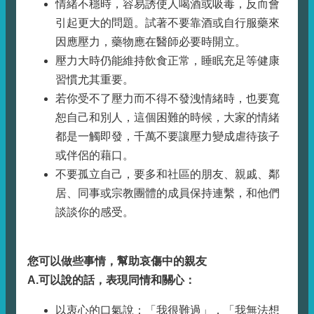
情緒不穩時，容易誘使人喝酒或吸毒，反而會
引起更大的問題。試著不要靠酒或自行服藥來
因應壓力，藥物應在醫師必要時開立。
壓力大時仍能維持飲食正常，睡眠充足等健康
習慣尤其重要。
若你受不了壓力而不得不發洩情緒時，也要寬
恕自己和別人，這個困難的時候，大家的情緒
都是一觸即發，千萬不要讓壓力變成虐待孩子
或伴侶的藉口。
不要孤立自己，要多和社區的朋友、親戚、鄰
居、同事或宗教團體的成員保持連繫，和他們
談談你的感受。
您可以做些事情，幫助哀傷中的親友
A.
可以說的話，表現同情和關心：
以衷心的口氣說：「我很難過」，「我無法想