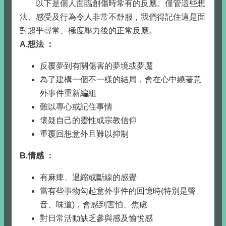
以下是個人面臨創傷時常有的反應。僅管這些想
法、感受及行為令人非常不舒服，我們得記住這是面
對超乎尋常、極度壓力後的正常反應。
A.
想法
：
反覆夢到有關傷害的夢境或夢魘
為了建構一個不一樣的結局，會在心中繞著意
外事件重新編組
難以專心或記住事情
懷疑自己的靈性或宗教信仰
重覆回想意外且難以抑制
B.
情感
：
有麻痺、退縮或斷線的感覺
當有些事物勾起意外事件的回憶時(特別是聲
音、味道)，會感到害怕、焦慮
對日常活動缺乏參與感及愉悅感