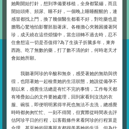
她剛開始打針，想到準備要移植，全身都緊繃，而且
開始頭疼、頻尿、睡不好，一個晚上睡睡醒醒的，連
感冒都找上門，換了幾個醫生都看不好，對吃藥也是
膽戰心驚地怕影響胚胎著床。各種擔心夾雜困擾著阿
珍，成天繞在這些煩惱中，當念頭轉不過去時，忍不
住會想這一切是否值得?為了生孩子折騰多年，東奔
西跑、吃了無數的藥，打了數不清的針，何時老天才
會如她所願。
我聽著阿珍的辛酸和無奈，感受著她的無助與徬
徨，也陪著她一起檢查她的生活狀態，她說從備孕不
順以來，感覺生活總是有忙不完的事情，工作每天都
有堆疊如山的文件要她處理，回到家看到沒洗的衣
服、碗筷，即便明明累得半死也無法不去洗，總感覺
時時都匆匆忙忙、一刻不得閒，但實際從時間表去評
估阿珍平日的行程，以客觀條件來看阿珍的行程算是
合理，甚至她的同事親友都很羨慕她的生活，但為什