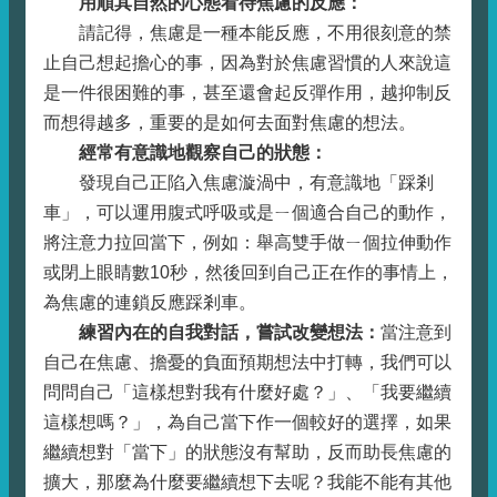
用順其自然的心態看待焦慮的反應
：
請記得，焦慮是一種本能反應，不用很刻意的禁
止自己想起擔心的事，因為對於焦慮習慣的人來說這
是一件很困難的事，甚至還會起反彈作用，越抑制反
而想得越多，重要的是如何去面對焦慮的想法。
經常有意識地觀察自己的狀態
：
發現自己正陷入焦慮漩渦中，有意識地「踩剎
車」，可以運用腹式呼吸或是ㄧ個適合自己的動作，
將注意力拉回當下，例如：舉高雙手做ㄧ個拉伸動作
或閉上眼睛數10秒，然後回到自己正在作的事情上，
為焦慮的連鎖反應踩剎車。
練習內在的自我對話，嘗試改變想法
：
當注意到
自己在焦慮、擔憂的負面預期想法中打轉，我們可以
問問自己「這樣想對我有什麼好處？」、「我要繼續
這樣想嗎？」，為自己當下作一個較好的選擇，如果
繼續想對「當下」的狀態沒有幫助，反而助長焦慮的
擴大，那麼為什麼要繼續想下去呢？我能不能有其他