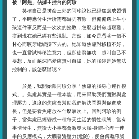
被「阿焦」佔據主控台的阿珍
笑稱自己是拼命三郎的阿珍說她已經焦慮成習慣
了，平時應付生活所需都游刃有餘，但偏偏遇上生小
孩這件事反而是一次次的挫敗，怎麼越拼命越艱難，
拼到現在她已經有些混亂、茫然，如今是憑著一個不
甘心而咬牙繼續撐下去的。她知道焦慮對移植不好，
也一直嘗試轉移注意力，但卻徒勞無功，越叫自己不
要想，反而越深陷憂慮無可自拔，她的腦袋是她無法
控制的，該怎麼辦呢？
於是，我開始跟阿珍分享「焦慮的腦身心運作模
式」。焦慮其實是一種本能，用來幫助我們面對與處
理壓力，適度的焦慮會幫助我們解決問題與促進成
長，但是要看焦慮放在什麼層次上。回到阿珍的例
子，當焦慮已經變成一種每天生活的慣性狀態，當有
事情發生，無論大小事都會激發大腦-身體-心理一連
串的反應模式，大腦發覺壓力(危險)，便會傳遞訊號