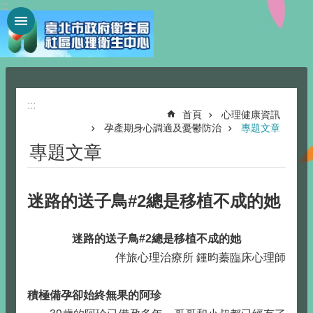
:::
跳到主要內容區塊
:::
首頁
心理健康資訊
孕產期身心調適及憂鬱防治
專題文章
專題文章
迷路的送子鳥#2總是移植不成的她
迷路的送子鳥#2總是移植不成的她
伴旅心理治療所 鍾昀蓁臨床心理師
積極備孕卻始終無果的阿珍