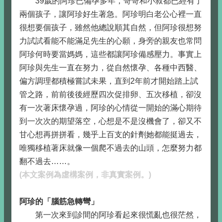
39歲的阿珍已備孕多年，哥哥和小叔都已經有了
兩個孩子，讓阿珍好生著急。阿珍明白老公心裡一直
很想要個孩子，雖然他總說順其自然，但阿珍很想努
力試試看能不能滿足先生的心願，身旁的親友也常問
阿珍何時要當媽媽，這些都讓阿珍備感壓力。事實上
阿珍與先生一直在努力，從自然懷孕、各種中西醫、
偏方調理都積極嘗試未果，直到2年前才開始踏上試
管之路，前前後後經歷四次促排卵、五次移植，卻沒
有一次著床懷孕過，阿珍的心情從一開始的滿心期待
到一次次的期望落空，心想是不是沒機會了，卻又不
甘心想再拼拼看，幾乎上百支的針劑她都能挺過去，
唯獨移植著床就像一個爬不過去的山頭，怎麼努力都
翻不過去……。
(
本文案例為虛構案例，非真實案例。)
阿珍的「腦筋急轉彎」
第一次來到診間的阿珍看起來很慌亂也很茫然，