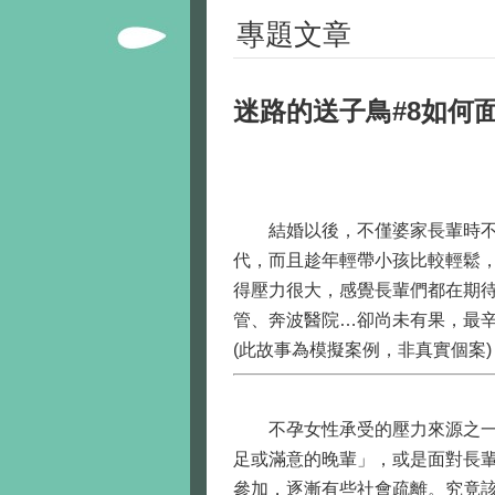
專題文章
迷路的送子鳥#8如何
結婚以後，不僅婆家長輩時
代，而且趁年輕帶小孩比較輕鬆
得壓力很大，感覺長輩們都在期
管、奔波醫院…卻尚未有果，最
(此故事為模擬案例，非真實個案)
不孕女性承受的壓力來源之一，
足或滿意的晚輩」，或是面對長
參加，逐漸有些社會疏離。究竟