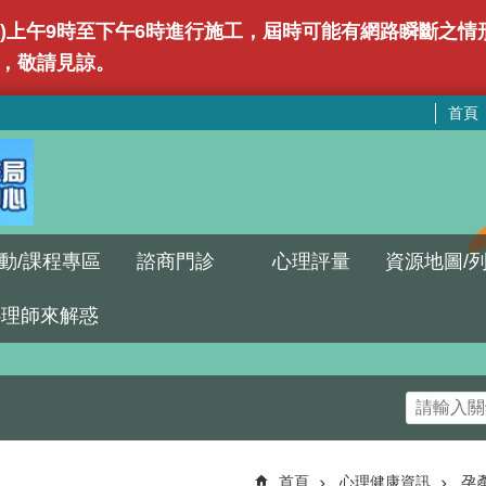
(日)上午9時至下午6時進行施工，屆時可能有網路瞬斷之
，敬請見諒。
首頁
動/課程專區
諮商門診
心理評量
資源地圖/
心理師來解惑
首頁
心理健康資訊
孕