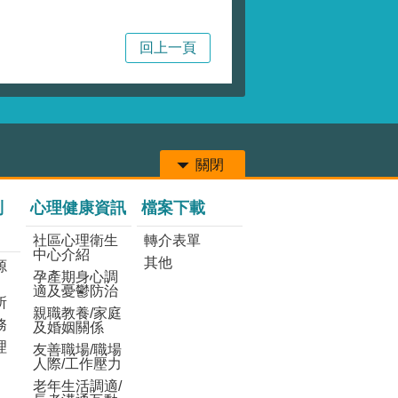
局
回上一頁
關閉
列
心理健康資訊
檔案下載
社區心理衛生
轉介表單
中心介紹
其他
源
孕產期身心調
適及憂鬱防治
所
親職教養/家庭
務
及婚姻關係
理
友善職場/職場
人際/工作壓力
老年生活調適/