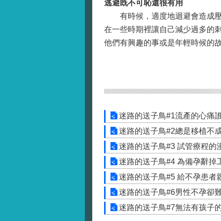
逃避既不可恥還很有用
有時候，適度地迴避會造成壓力
在一些時期裡讓自己減少過多的
他們有興趣的事或是年輕時候的故
迷路的送子鳥#1流產的心痛誰
迷路的送子鳥#2總是移植不
迷路的送子鳥#3 試管療程
迷路的送子鳥#4 為備孕辭
迷路的送子鳥#5 給不孕患者
迷路的送子鳥#6男性不孕卻
迷路的送子鳥#7無法有孩子