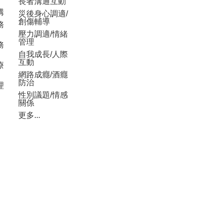
長者溝通互動
構
災後身心調適/
創傷輔導
務
壓力調適/情緒
管理
務
自我成長/人際
互動
療
網路成癮/酒癮
防治
理
性別議題/情感
關係
更多...