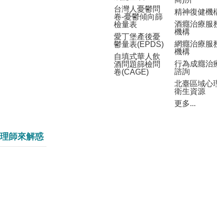
台灣人憂鬱問
精神復健機
卷-憂鬱傾向篩
酒癮治療服
檢量表
機構
愛丁堡產後憂
網癮治療服
鬱量表(EPDS)
機構
自填式華人飲
行為成癮治
酒問題篩檢問
諮詢
卷(CAGE)
北臺區域心
衛生資源
更多...
理師來解惑