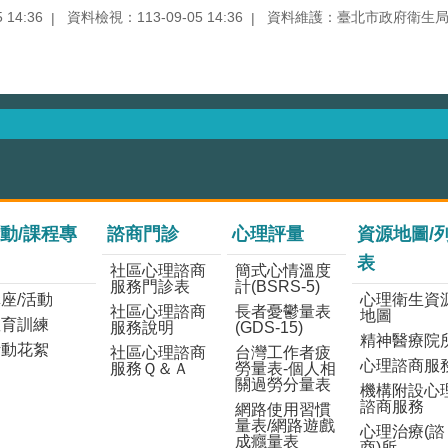
14:36
資料檢視：113-09-05 14:36
資料維護：臺北市政府衛生
動/課程專
諮商門診
心理評量
資源地圖/
表
社區心理諮商
簡式心情溫度
服務門診表
計(BSRS-5)
座/活動
心理衛生資
社區心理諮商
長者憂鬱量表
地圖
教育訓練
服務說明
(GDS-15)
精神醫療院
活動花絮
社區心理諮商
台灣工作者疲
心理諮商服
服務Ｑ＆Ａ
勞量表-個人相
關過勞分量表
機構附設心
諮商服務
網路使用習慣
量表/網路遊戲
心理治療(諮
成癮量表
商)所