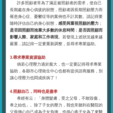
許多照顧者常為了滿足被照顧者的需求，使自己
長期處在身心俱疲的狀態，照顧者因長期照顧壓力而
罹患身心症、憂鬱症等的案例也不計其數。請記得要
隨時評估自己的身心狀態，
感受與重視照顧的壓力
；
是否因照顧而捨棄大多數的休息時間
；
是否因照顧而
影響人際、家庭和工作表現
。若發現上述狀況越來越
嚴重，請記得一定要重新調整，並尋求專業協助。
3.尋求專業資源協助
倘若心理壓力過於龐大，也一定要記得尋求專業
協助，各縣市心理衛生中心也都有提供諮商服務，別
讓心理壓力也悶成疾病了！
4.照顧自己，同時也是盡孝
孝經有云：「身體髮膚，受之父母，不敢毀傷，
孝之始也」。除了子女的壓力，我也常聽到在醫院的
父母擔心自己成為子女負擔，也很心疼子女為了來醫