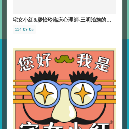
宅女小紅&廖怡玲臨床心理師-三明治族的悲哀
114-09-05