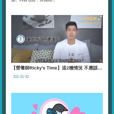
【營養師Ricky's Time】這2種情況 不應該減肥 ｜只吃健康的食物也不對嗎?飲食如何影響心理健康｜女孩們～放過自己吧｜營養師這樣說
111-11-11