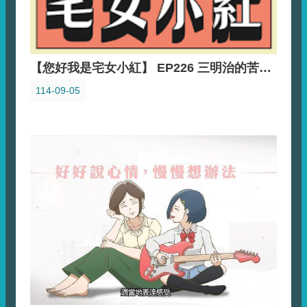
【您好我是宅女小紅】 EP226 三明治的苦誰人知？我懂我都懂，最怕你連自己是個三明治都不知道啊～ft. 廖怡玲臨床心理師
114-09-05