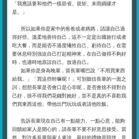
「我應該要和他們一樣節省、規矩、未雨綢繆才
是。」
所以如果你是家中的爸爸或者媽媽，請讓自己過
得好些、溫柔地善待自己，這不一定是出國旅行或者
吃大餐，而是能否不過度犧牲自己、虧待自己，在需
要休息時別強迫自己打起精神來，在自己做得不夠好
時，也適時地原諒自己、放過自己。
如果你是身為晚輩，當長輩嘴巴說「不用買東西
給我。」「買這些幹嘛呢！」可別聽信長輩的一面之
詞，想想長輩是否會口是心非呢，是否會捨不得對自
己好，捨不得我們花錢對她好，並不是真的不喜歡我
們買東西送他、帶他出門玩玩或者請他吃飯。
告訴長輩現在自己有一點能力、一點心意，能夠
回饋給家人是開心的，請長輩不要不好意思接受。當
然，對許多長輩與家人來說，最好的禮物是陪伴，是