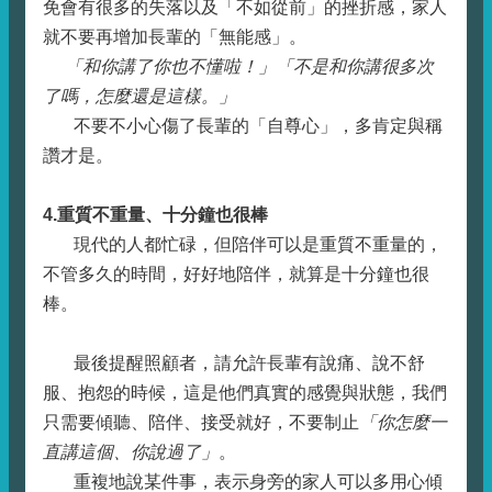
免會有很多的失落以及「不如從前」的挫折感，家人
就不要再增加長輩的「無能感」。
「和你講了你也不懂啦！」「不是和你講很多次
了嗎，怎麼還是這樣。」
不要不小心傷了長輩的「自尊心」，多肯定與稱
讚才是。
4.重質不重量、十分鐘也很棒
現代的人都忙碌，但陪伴可以是重質不重量的，
不管多久的時間，好好地陪伴，就算是十分鐘也很
棒。
最後提醒照顧者，請允許長輩有說痛、說不舒
服、抱怨的時候，這是他們真實的感覺與狀態，我們
只需要傾聽、陪伴、接受就好，不要制止
「你怎麼一
直講這個、你說過了」
。
重複地說某件事，表示身旁的家人可以多用心傾