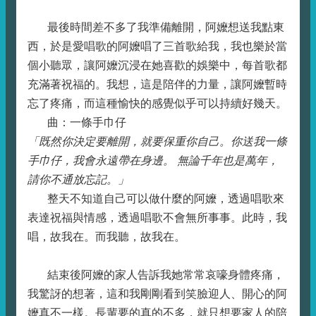
最後時間差不多了我準備離開，阿嬤想送我點東
西，於是愛唱歌的阿嬤唱了三首歌給我，我也樂於當
個小聽眾，讓阿嬤沉浸在她喜歡的娛樂中，每首歌都
充滿著祝福的。我想，這是陪伴的力量，讓阿嬤暫時
忘了疼痛，而這種愉快的感覺似乎可以持續好幾天。
曲：一條手巾仔
「既然你決定要離開，就要保重你自己。你送我一條
手巾仔，我會永遠帶在身邊。 無論千年也是萬年，
請你不通放忘記。」
整天不知道自己可以做什麼的阿嬤，透過唱歌來
表達祝福與情感，透過唱歌不會無所事事。此時，我
唱，故我在。而我聽，故我在。
結束後阿嬤的家人告訴我她常常哀嚎身體疼痛，
我驚訝的想著，這和我剛剛看到笑臉迎人、開心的阿
嬤真不一樣。長輩要的真的不多，就只想要家人的陪