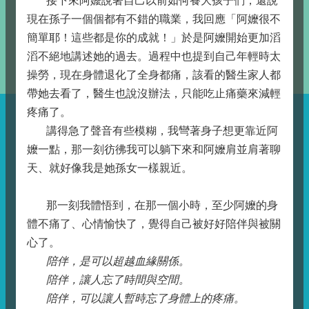
接下來阿嬤說著自己以前如何養大孩子們，還說
現在孫子一個個都有不錯的職業，我回應「阿嬤很不
簡單耶！這些都是你的成就！」於是阿嬤開始更加滔
滔不絕地講述她的過去。過程中也提到自己年輕時太
操勞，現在身體退化了全身都痛，該看的醫生家人都
帶她去看了，醫生也說沒辦法，只能吃止痛藥來減輕
疼痛了。
講得急了聲音有些模糊，我彎著身子想更靠近阿
嬤一點，那一刻彷彿我可以躺下來和阿嬤肩並肩著聊
天、就好像我是她孫女一樣親近。
那一刻我體悟到，在那一個小時，至少阿嬤的身
體不痛了、心情愉快了，覺得自己被好好陪伴與被關
心了。
陪伴，是可以超越血緣關係。
陪伴，讓人忘了時間與空間。
陪伴，可以讓人暫時忘了身體上的疼痛。