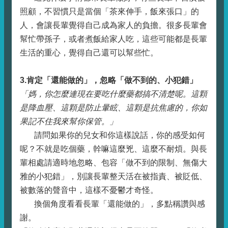
照顧，不習慣只是當個「茶來伸手，飯來張口」的
人，會讓長輩覺得自己成為家人的負擔。很多長輩會
幫忙帶孫子，或者煮飯給家人吃，這些可能都是長輩
生活的重心，覺得自己還可以幫些忙。
3.
肯定「還能做的」，忽略「做不到的、小犯錯」
「媽，你怎麼連現在要吃什麼藥都搞不清楚呢。這顆
是降血壓、這顆是防止暈眩、這顆是抗焦慮的，你如
果記不住我來幫你保管。」
請問如果你的兒女和你這樣說話，你的感受如何
呢？不就是吃個藥，幹嘛這麼兇、這麼不耐煩。與長
輩相處請適時地忽略、包容「做不到的限制、無傷大
雅的小犯錯」，別讓長輩整天活在被指責、被貶低、
被數落的聲音中，這樣不憂鬱才奇怪。
換個角度看看長輩「還能做的」，多點稱讚與感
謝。