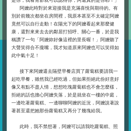
是你，我看背影就可以認得你，阿還真的是你耶！」
阿嬤此時對於來迎接我是充滿喜悅與期待的。有
別於前幾次都坐在房間裡，我原本甚至不太確定阿嬤
竟然可以自行走動！在陽光下的阿嬤看起來那麼健
康，還對來來去去的鄰居打招呼、關心一番，於是我
稱讚了一句「阿嬤妳好像這裡的里長喔！」阿嬤聽了
大聲笑得合不攏嘴，我才知道原來阿嬤也可以笑得如
此中氣十足！
接下來阿嬤還去隔壁早餐店買了蘿蔔糕要請我一
起吃早餐，雖然我已經吃過，但如果拒絕此份好意好
像又有點不盡人情，想想吃塊蘿蔔糕也不會怎麼樣，
拒絕的話也擔心阿嬤失落，於是就坐在一樓的中庭，
一邊吃著蘿蔔糕、一邊聊聊阿嬤的近況，阿嬤說著說
著甚至還把她那份蘿蔔糕又再分了幾塊給我。
此時，我不禁想著，阿嬤可以請我吃蘿蔔糕、照