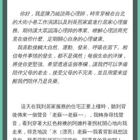
你好，我是陳乃綾諮商心理師，時常穿梭在台北
的大街小巷工作演講以及到長照家庭進行居家心理服
務。期待讓大眾認識心理師的專業、瞭解心理諮商究
竟在做些什麼、定期關心自身的心理健康。
我喜歡接觸大自然、運動、發呆、呼吸在當下。相
信每件事情的發生，都不是偶然；每個生命的淬煉，
將使你更堅強。希望透過這個專欄，讓我們可以準備
陪伴父母的老去，接受父母的不完美，並且用愛來提
醒我們陪伴乃是良藥。
這天在我到居家服務的住宅正要上樓時，聽到背
後傳來一個聲音「老蘇~~老蘇~~」，我轉身尋找聲
音，看到穿著大紅色棉襖的阿嬤杵著拐杖開心地向我
走來，得意地說「水（漂亮）老蘇~~我看背影就想說