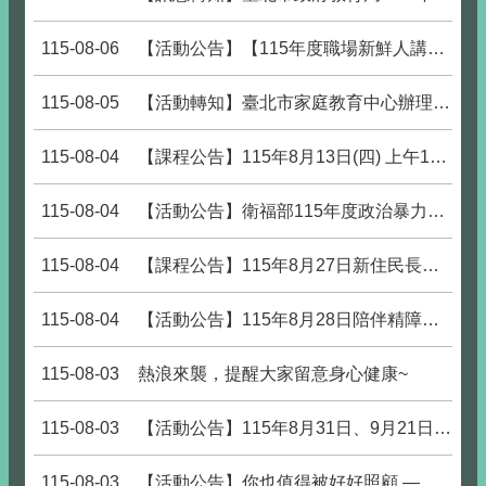
115-08-06
【活動公告】【115年度職場新鮮人講座】 職場新鮮人的自我照顧指南
115-08-05
【活動轉知】臺北市家庭教育中心辦理「爸爸不只是幫忙：數位時代的共同照顧與家庭教育」微論壇，開放報名中。
115-08-04
【課程公告】115年8月13日(四) 上午10:00-12:00 防詐與心理健康講座，熱烈報名中！
115-08-04
【活動公告】衛福部115年度政治暴力創傷療癒助人工作者進階培訓，歡迎大家踴躍上網報名參加!
115-08-04
【課程公告】115年8月27日新住民長者植栽療癒團體，熱烈報名中！
115-08-04
【活動公告】115年8月28日陪伴精障家人邁向職場的安心指南
115-08-03
熱浪來襲，提醒大家留意身心健康~
115-08-03
【活動公告】115年8月31日、9月21日-職場心理韌性提升之精神疾患辨識
115-08-03
【活動公告】你也值得被好好照顧 — 給照顧者的支持團體