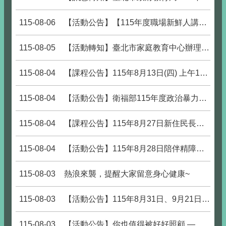
115-08-06
【活動公告】【115年度職場新鮮人講座】 職場新鮮人的自我照顧指南
115-08-05
【活動轉知】臺北市家庭教育中心辦理「爸爸不只是幫忙：數位時代的共同照顧與家庭教育」微論壇，開放報名中。
115-08-04
【課程公告】115年8月13日(四) 上午10:00-12:00 防詐與心理健康講座，熱烈報名中！
115-08-04
【活動公告】衛福部115年度政治暴力創傷療癒助人工作者進階培訓，歡迎大家踴躍上網報名參加!
115-08-04
【課程公告】115年8月27日新住民長者植栽療癒團體，熱烈報名中！
115-08-04
【活動公告】115年8月28日陪伴精障家人邁向職場的安心指南
115-08-03
熱浪來襲，提醒大家留意身心健康~
115-08-03
【活動公告】115年8月31日、9月21日-職場心理韌性提升之精神疾患辨識
115-08-03
【活動公告】你也值得被好好照顧 — 給照顧者的支持團體