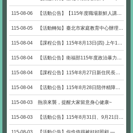
115-08-06
【活動公告】【115年度職場新鮮人講座】 職場新鮮人的自我照顧指南
115-08-05
【活動轉知】臺北市家庭教育中心辦理「爸爸不只是幫忙：數位時代的共同照顧與家庭教育」微論壇，開放報名中。
115-08-04
【課程公告】115年8月13日(四) 上午10:00-12:00 防詐與心理健康講座，熱烈報名中！
115-08-04
【活動公告】衛福部115年度政治暴力創傷療癒助人工作者進階培訓，歡迎大家踴躍上網報名參加!
115-08-04
【課程公告】115年8月27日新住民長者植栽療癒團體，熱烈報名中！
115-08-04
【活動公告】115年8月28日陪伴精障家人邁向職場的安心指南
115-08-03
熱浪來襲，提醒大家留意身心健康~
115-08-03
【活動公告】115年8月31日、9月21日-職場心理韌性提升之精神疾患辨識
115-08-03
【活動公告】你也值得被好好照顧 — 給照顧者的支持團體