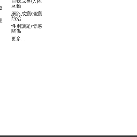
自我成長/人際
互動
療
網路成癮/酒癮
防治
理
性別議題/情感
關係
更多...