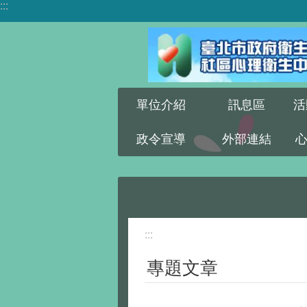
:::
跳到主要內容區塊
單位介紹
訊息區
活
政令宣導
外部連結
:::
專題文章