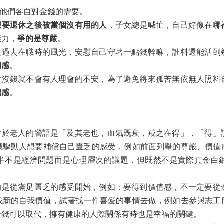
他們各自對金錢的需要。
想要退休之後被當個沒有用的人
，子女總是喊忙，自己好像在哪
能力，
爭的是
尊嚴
。
去在職時的風光，安慰自己守著一點錢幹嘛，誰料還能活到
同感
。
錢就不會有人理會的不安，為了避免將來孤苦無依無人照料
懼感
。
老人的警語是「及其老也，血氣既衰，戒之在得」，「得」
識驅動人想要補償自己匱乏的感受，例如前面列舉的尊嚴、價值
半不是經濟問題而是心理層次的議題，但既然不是實際真金白
從滿足匱乏的感受開始，例如：要得到價值感，不一定要從
找新的自我價值，試著找一件喜愛的事情去做，例如去參與志工
金錢可以取代，擁有健康的人際關係有時也是幸福的關鍵。