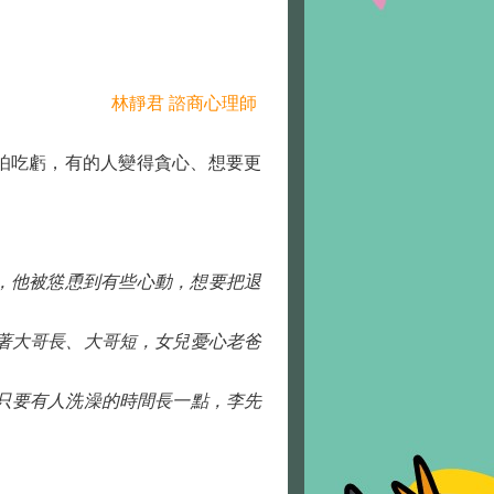
林靜君 諮商心理師
怕吃虧，有的人變得貪心、想要更
，他被慫恿到有些心動，想要把退
著大哥長、大哥短，女兒憂心老爸
只要有人洗澡的時間長一點，李先