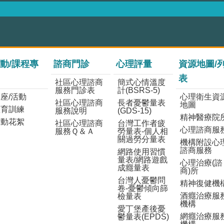
動/課程專
諮商門診
心理評量
資源地圖/
表
社區心理諮商
簡式心情溫度
服務門診表
計(BSRS-5)
座/活動
心理衛生資
社區心理諮商
長者憂鬱量表
地圖
教育訓練
服務說明
(GDS-15)
精神醫療院
活動花絮
社區心理諮商
台灣工作者疲
心理諮商服
服務Ｑ＆Ａ
勞量表-個人相
關過勞分量表
機構附設心
諮商服務
網路使用習慣
量表/網路遊戲
心理治療(諮
成癮量表
商)所
台灣人憂鬱問
精神復健機
卷-憂鬱傾向篩
酒癮治療服
檢量表
機構
愛丁堡產後憂
網癮治療服
鬱量表(EPDS)