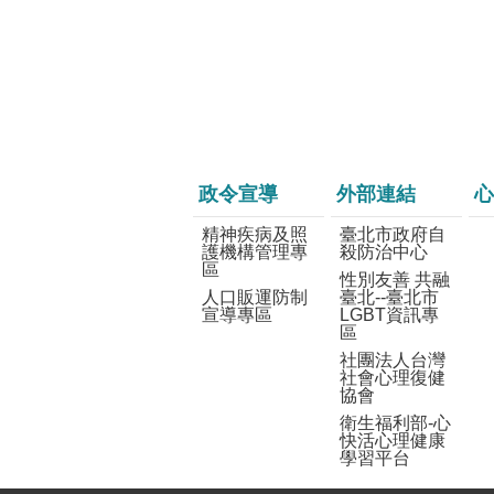
政令宣導
外部連結
心
精神疾病及照
臺北市政府自
護機構管理專
殺防治中心
區
性別友善 共融
人口販運防制
臺北--臺北市
宣導專區
LGBT資訊專
區
社團法人台灣
社會心理復健
協會
衛生福利部-心
快活心理健康
學習平台