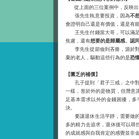
從上面的三位案例中，反映出
張先生執意要投資，因為
不
會證明自己還是有價值，還是有
王先生付錢當大哥，可以滿足過
焦慮，還有
想要的是
歸屬感、認
李先生從節儉到吝嗇，源於對沒
棄的老人，驅動這些行為的是
恐
【匱乏的補償】
孔子提到「君子三戒」之中對於
一樣，形於外的是物質，但潛意
足基本需求以外的金錢困擾，多
決。
要讓退休生活平靜，需要做的是
多的精力去追求，退休後可以尋
的成就感與自我肯定的感覺並非