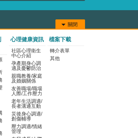
關閉
列
心理健康資訊
檔案下載
社區心理衛生
轉介表單
中心介紹
其他
源
孕產期身心調
適及憂鬱防治
所
親職教養/家庭
務
及婚姻關係
理
友善職場/職場
人際/工作壓力
老年生活調適/
長者溝通互動
構
災後身心調適/
創傷輔導
務
壓力調適/情緒
管理
務