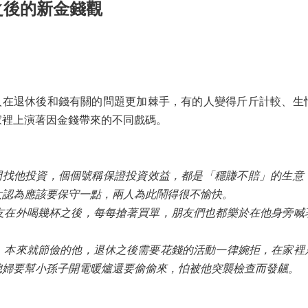
之後的新金錢觀
退休後和錢有關的問題更加棘手，有的人變得斤斤計較、生
家裡上演著因金錢帶來的不同戲碼。
他投資，個個號稱保證投資效益，都是「穩賺不賠」的生意
太認為應該要保守一點，兩人為此鬧得很不愉快。
外喝幾杯之後，每每搶著買單，朋友們也都樂於在他身旁喊
來就節儉的他，退休之後需要花錢的活動一律婉拒，在家裡
媳婦要幫小孫子開電暖爐還要偷偷來，怕被他突襲檢查而發飆。