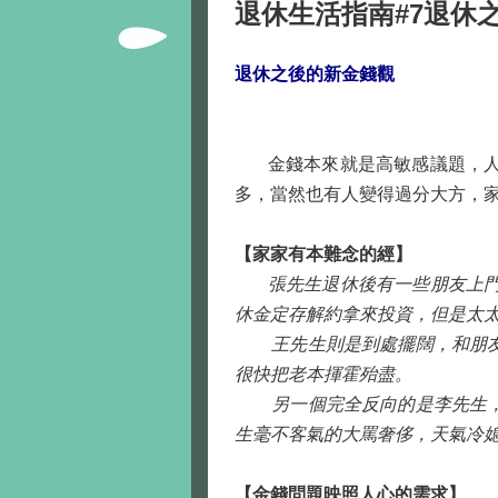
退休生活指南#7退休
退休之後的新金錢觀
金錢本來就是高敏感議題，人在
多，當然也有人變得過分大方，
【家家有本難念的經】
張先生退休後有一些朋友上門找
休金定存解約拿來投資，但是太
王先生則是到處擺闊，和朋友在
很快把老本揮霍殆盡。
另一個完全反向的是李先生，本
生毫不客氣的大罵奢侈，天氣冷
【金錢問題映照人心的需求】