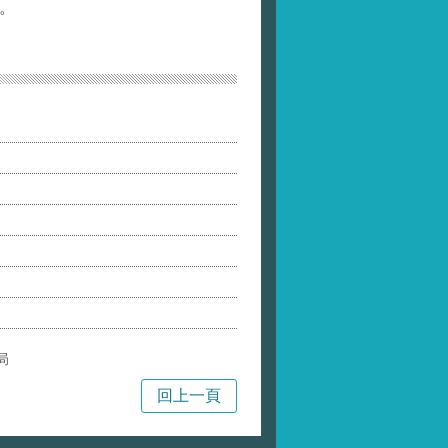
。
局
回上一頁