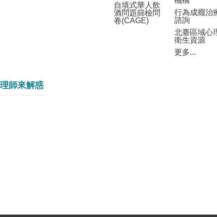
機構
自填式華人飲
行為成癮治
酒問題篩檢問
諮詢
卷(CAGE)
北臺區域心
衛生資源
更多...
理師來解惑