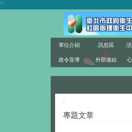
:::
跳到主要內容區塊
單位介紹
訊息區
活
政令宣導
外部連結
:::
專題文章