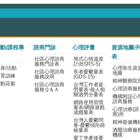
動/課程專
諮商門診
心理評量
資源地圖/
表
社區心理諮商
簡式心情溫度
服務門診表
計(BSRS-5)
座/活動
心理衛生資
社區心理諮商
長者憂鬱量表
地圖
教育訓練
服務說明
(GDS-15)
精神醫療院
活動花絮
社區心理諮商
台灣工作者疲
心理諮商服
服務Ｑ＆Ａ
勞量表-個人相
關過勞分量表
機構附設心
諮商服務
網路使用習慣
量表/網路遊戲
心理治療(諮
成癮量表
商)所
台灣人憂鬱問
精神復健機
卷-憂鬱傾向篩
酒癮治療服
檢量表
機構
愛丁堡產後憂