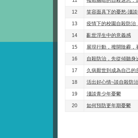
11
撥散幽暗的自殺迷思：
12
笑容面具下的憂愁-淺
13
​疫情下的校園自殺防
14
亂世浮生中的意義感
15
展現行動，撥開陰霾，
16
自殺防治，先從傾聽身
17
久病厭世到成為自己的
18
活出好心情~談自殺防
19
淺談青少年憂鬱
20
如何預防更年期憂鬱