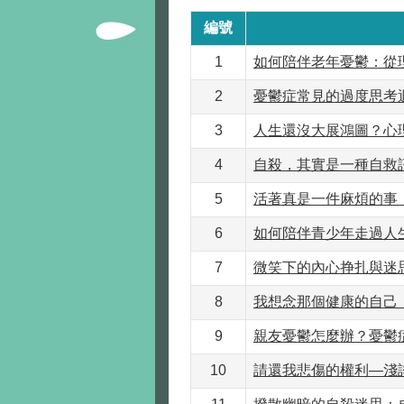
編號
1
如何陪伴老年憂鬱：從
2
憂鬱症常見的過度思考
3
人生還沒大展鴻圖？心
4
自殺，其實是一種自救
5
活著真是一件麻煩的事
6
如何陪伴青少年走過人生
7
微笑下的內心挣扎與迷
8
我想念那個健康的自己
9
親友憂鬱怎麼辦？憂鬱
10
請還我悲傷的權利—淺