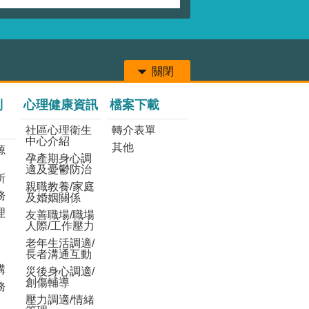
關閉
列
心理健康資訊
檔案下載
社區心理衛生
轉介表單
中心介紹
其他
源
孕產期身心調
適及憂鬱防治
所
親職教養/家庭
務
及婚姻關係
理
友善職場/職場
人際/工作壓力
老年生活調適/
長者溝通互動
構
災後身心調適/
創傷輔導
務
壓力調適/情緒