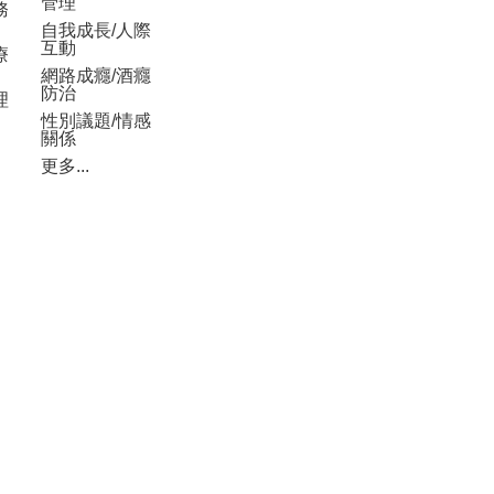
管理
務
自我成長/人際
互動
療
網路成癮/酒癮
防治
理
性別議題/情感
關係
更多...