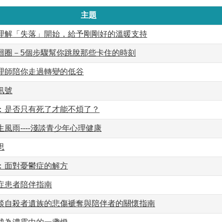
主題
理解「失落」開始，給予剛剛好的溫暖支持
迴圈－5個步驟幫你跳脫那些卡住的時刻
理師陪你走過轉變的低谷
訊號
：是否只有死了才能不煩了？
風雨----淺談青少年心理健康
思
：面對憂鬱症的解方
症患者陪伴指南
談自殺者遺族的悲傷褫奪與陪伴者的關懷指南