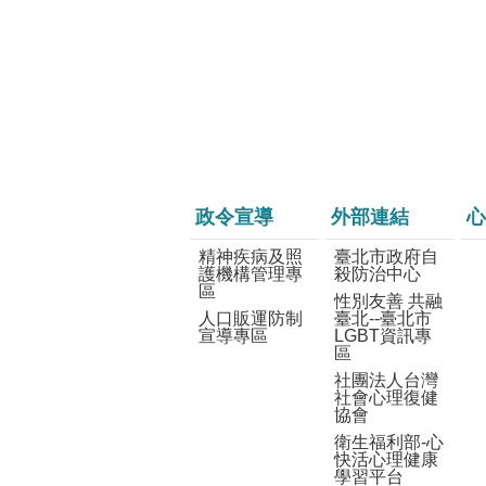
政令宣導
外部連結
心
精神疾病及照
臺北市政府自
護機構管理專
殺防治中心
區
性別友善 共融
人口販運防制
臺北--臺北市
宣導專區
LGBT資訊專
區
社團法人台灣
社會心理復健
協會
衛生福利部-心
快活心理健康
學習平台