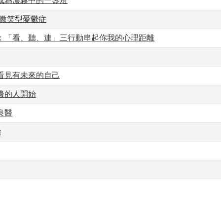
成為濃霧中的一盞燈
談微笑型憂鬱症
治：「看、聽、連」三行動串起你我的心理距離
看見有未來的自己
邊的人開始
良醫
治