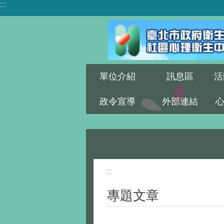
:::
跳到主要內容區塊
單位介紹
訊息區
活
政令宣導
外部連結
:::
專題文章