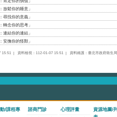
一樣：肯定你的價值」
袂去：放鬆你的睡意」
難受：尋找你的意義」
人知：轉念你的思考」
深谷：連結你的連結」
焦慮：安撫你的怪獸」
15:51
資料檢視：112-01-07 15:51
資料維護：臺北市政府衛生
動/課程專
諮商門診
心理評量
資源地圖/